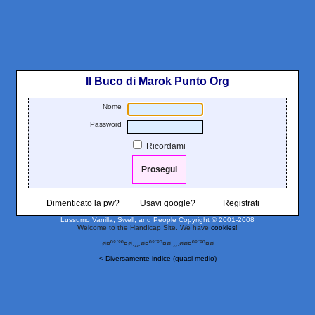
Il Buco di Marok Punto Org
Nome
Password
Ricordami
Dimenticato la pw?
Usavi google?
Registrati
Lussumo Vanilla, Swell, and People
Copyright © 2001-2008
Welcome to the Handicap Site. We have
cookies
!
ø¤º°`°º¤ø,¸¸,ø¤º°`°º¤ø,¸¸,øø¤º°`°º¤ø
< Diversamente indice (quasi medio)