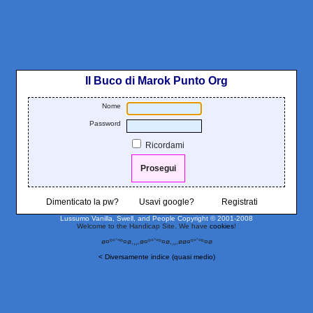
Il Buco di Marok Punto Org
Nome
Password
Ricordami
Dimenticato la pw?
Usavi google?
Registrati
Lussumo Vanilla, Swell, and People
Copyright © 2001-2008
Welcome to the Handicap Site. We have
cookies
!
ø¤º°`°º¤ø,¸¸,ø¤º°`°º¤ø,¸¸,øø¤º°`°º¤ø
< Diversamente indice (quasi medio)