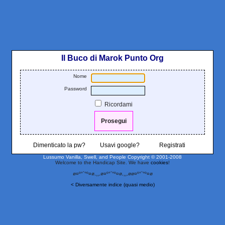
Il Buco di Marok Punto Org
Nome
Password
Ricordami
Dimenticato la pw?
Usavi google?
Registrati
Lussumo Vanilla, Swell, and People
Copyright © 2001-2008
Welcome to the Handicap Site. We have
cookies
!
ø¤º°`°º¤ø,¸¸,ø¤º°`°º¤ø,¸¸,øø¤º°`°º¤ø
< Diversamente indice (quasi medio)