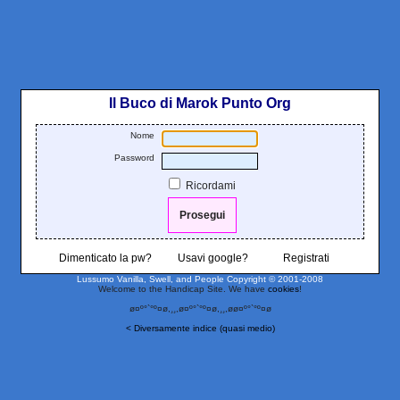
Il Buco di Marok Punto Org
Nome
Password
Ricordami
Dimenticato la pw?
Usavi google?
Registrati
Lussumo Vanilla, Swell, and People
Copyright © 2001-2008
Welcome to the Handicap Site. We have
cookies
!
ø¤º°`°º¤ø,¸¸,ø¤º°`°º¤ø,¸¸,øø¤º°`°º¤ø
< Diversamente indice (quasi medio)