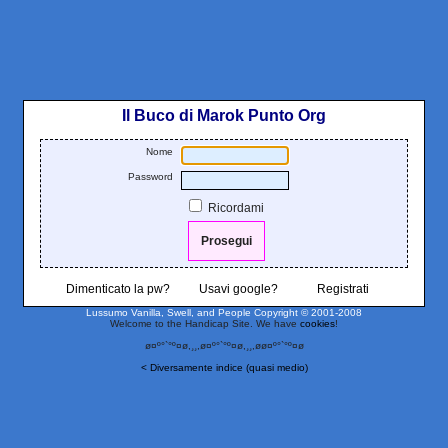
Il Buco di Marok Punto Org
Nome
Password
Ricordami
Dimenticato la pw?
Usavi google?
Registrati
Lussumo Vanilla, Swell, and People
Copyright © 2001-2008
Welcome to the Handicap Site. We have
cookies
!
ø¤º°`°º¤ø,¸¸,ø¤º°`°º¤ø,¸¸,øø¤º°`°º¤ø
< Diversamente indice (quasi medio)