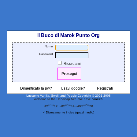
Il Buco di Marok Punto Org
Nome
Password
Ricordami
Dimenticato la pw?
Usavi google?
Registrati
Lussumo Vanilla, Swell, and People
Copyright © 2001-2008
Welcome to the Handicap Site. We have
cookies
!
ø¤º°`°º¤ø,¸¸,ø¤º°`°º¤ø,¸¸,øø¤º°`°º¤ø
< Diversamente indice (quasi medio)