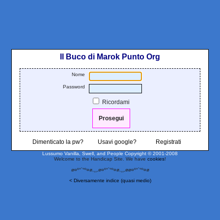
Il Buco di Marok Punto Org
Nome
Password
Ricordami
Dimenticato la pw?
Usavi google?
Registrati
Lussumo Vanilla, Swell, and People
Copyright © 2001-2008
Welcome to the Handicap Site. We have
cookies
!
ø¤º°`°º¤ø,¸¸,ø¤º°`°º¤ø,¸¸,øø¤º°`°º¤ø
< Diversamente indice (quasi medio)