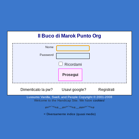
Il Buco di Marok Punto Org
Nome
Password
Ricordami
Dimenticato la pw?
Usavi google?
Registrati
Lussumo Vanilla, Swell, and People
Copyright © 2001-2008
Welcome to the Handicap Site. We have
cookies
!
ø¤º°`°º¤ø,¸¸,ø¤º°`°º¤ø,¸¸,øø¤º°`°º¤ø
< Diversamente indice (quasi medio)