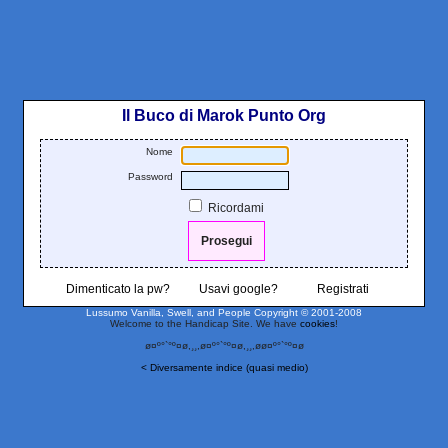
Il Buco di Marok Punto Org
Nome
Password
Ricordami
Dimenticato la pw?
Usavi google?
Registrati
Lussumo Vanilla, Swell, and People
Copyright © 2001-2008
Welcome to the Handicap Site. We have
cookies
!
ø¤º°`°º¤ø,¸¸,ø¤º°`°º¤ø,¸¸,øø¤º°`°º¤ø
< Diversamente indice (quasi medio)