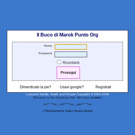
Il Buco di Marok Punto Org
Nome
Password
Ricordami
Dimenticato la pw?
Usavi google?
Registrati
Lussumo Vanilla, Swell, and People
Copyright © 2001-2008
Welcome to the Handicap Site. We have
cookies
!
ø¤º°`°º¤ø,¸¸,ø¤º°`°º¤ø,¸¸,øø¤º°`°º¤ø
< Diversamente indice (quasi medio)