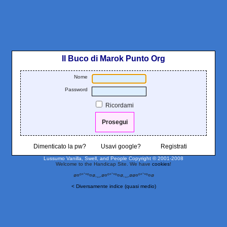
Il Buco di Marok Punto Org
Nome
Password
Ricordami
Dimenticato la pw?
Usavi google?
Registrati
Lussumo Vanilla, Swell, and People
Copyright © 2001-2008
Welcome to the Handicap Site. We have
cookies
!
ø¤º°`°º¤ø,¸¸,ø¤º°`°º¤ø,¸¸,øø¤º°`°º¤ø
< Diversamente indice (quasi medio)