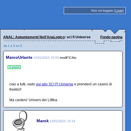
Non sei loggato (
Login
)
ANAL: Appuntamenti Nell'AnaLogico
: sci fi Universe
Fondo pagina
da 1 a 3 su 3
MarcoUrlante
12/01/2024, 15:03
modiFICAto
2 punti
ciao a tutti, vado
qui allo SCI FI Universe
e prenderò un casino di
freddo!!
Ma cantero' Univers dei Litfiba
Marok
12/01/2024, 15:14