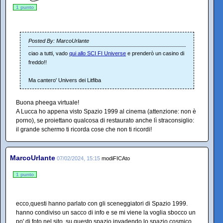
1 punto
Posted By: MarcoUrlante
ciao a tutti, vado
qui allo SCI FI Universe
e prenderò un casino di
freddo!!
Ma cantero' Univers dei Litfiba
Buona pheega virtuale!
A Lucca ho appena visto Spazio 1999 al cinema (attenzione: non è
porno), se proiettano qualcosa di restaurato anche lì straconsiglio:
il grande schermo ti ricorda cose che non ti ricordi!
MarcoUrlante
07/02/2024, 15:15
modiFICAto
1 punto
ecco,questi hanno parlato con gli sceneggiatori di Spazio 1999.
hanno condiviso un sacco di info e se mi viene la voglia sbocco un
po' di foto nel sito, su questo spazio invadendo lo spazio cosmico