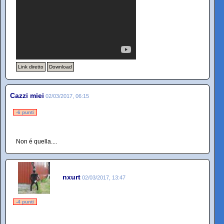
Link diretto
Download
Cazzi miei
02/03/2017, 06:15
-6 punti
Non é quella....
nxurt
02/03/2017, 13:47
-4 punti