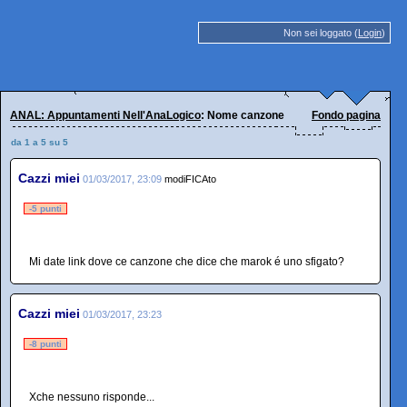
Non sei loggato (
Login
)
ANAL: Appuntamenti Nell'AnaLogico
: Nome canzone
Fondo pagina
da 1 a 5 su 5
Cazzi miei
01/03/2017, 23:09
modiFICAto
-5 punti
Mi date link dove ce canzone che dice che marok é uno sfigato?
Cazzi miei
01/03/2017, 23:23
-8 punti
Xche nessuno risponde...