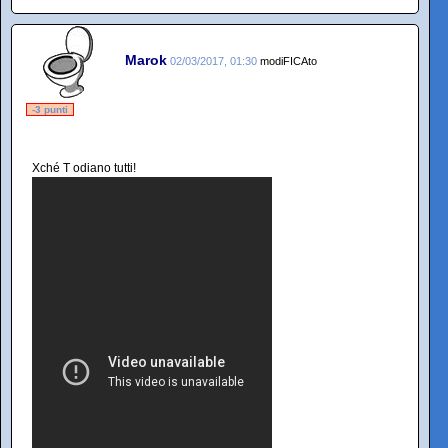
Marok
02/03/2017, 01:30
modiFICAto
-3 punti
Xché T odiano tutti!