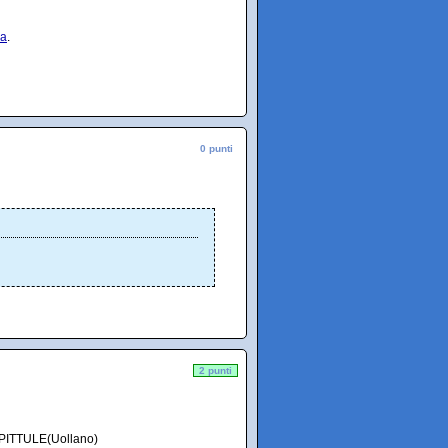
ia
.
0 punti
2 punti
e PITTULE(Uollano)