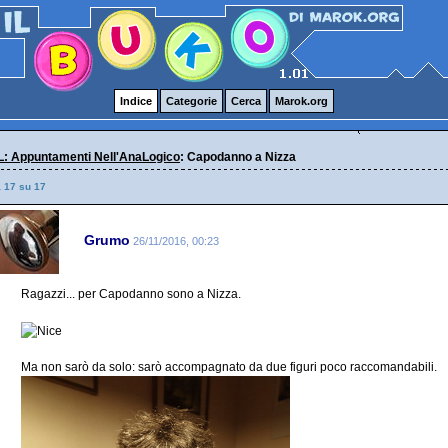
Indice
Categorie
Cerca
Marok.org
: Appuntamenti Nell'AnaLogico
: Capodanno a Nizza
a 17 su 17
Grumo
26/11/2016, 00:23
Ragazzi... per Capodanno sono a Nizza.
Ma non sarò da solo: sarò accompagnato da due figuri poco raccomandabili.