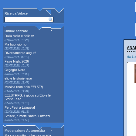
Ricerca Veloce
Ultime cazzate
Dalla radio e dalla tv
(29/07/2026, 13:26)
Ma buongiorno!
ANAL
(23/07/2026, 16:31)
Diversamente auguri!
da 1 
(23/07/2026, 02:19)
Fave Night 2026
(12/07/2026, 15:17)
Orgoglio Nerd
(04/07/2026, 15:00)
elio e le storie tese
(03/07/2026, 13:47)
Musica (non solo EELST!)
(26/06/2026, 14:34)
EELSTRPG: il gioco su Elio e le
Storie Tese
(25/06/2026, 14:15)
PercFest a Laigueja!
(12/06/2026, 01:18)
Strisce, fumetti, satira, Luttazzi
(04/06/2026, 14:58)
Moderazione Autogestita
Ma soprattutto... che cazzo è la