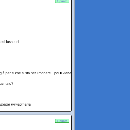
1 punto
tel lussuosi...
ià pensi che si sta per limonare... poi ti viene
ttentato?
ramente immaginaria.
1 punto