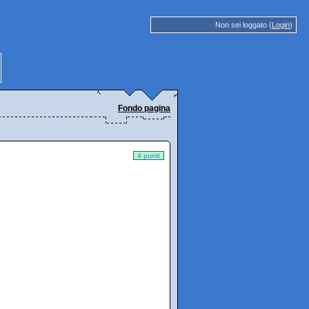
Non sei loggato (
Login
)
Fondo pagina
4 punti