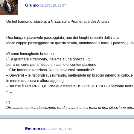
Grumo
09/12/2016, 19:37
Un bel tramonto, stasera, a Nizza, sulla Promenade des Anglais.
Una lunga e piacevole passeggiata, uno dei luoghi simbolo della città.
Molte coppie passeggiano su questa strada, ammirando il mare, i palazzi, gli ho
Mi sono immaginato la scena.
Lì, a guardare il tramonto, insieme a una gnocca. (*)
Lei, a un certo punto, dopo un attimo di contemplazione:
– Che tramonto delizioso. Non lo trovi così romantico?
– Davvero! – le rispondi sussurrando, mettendole un braccio intorno al collo, e g
in mente una cosa e allora aggiungi:
– sai che è PROPRIO QUI che quest'estate l'ISIS ha UCCISO 90 persone nell'a
– ...
(*)
Disclaimer: questa descrizione rende chiaro che si tratta di una situazione pu
Eminenza
12/12/2016, 00:42