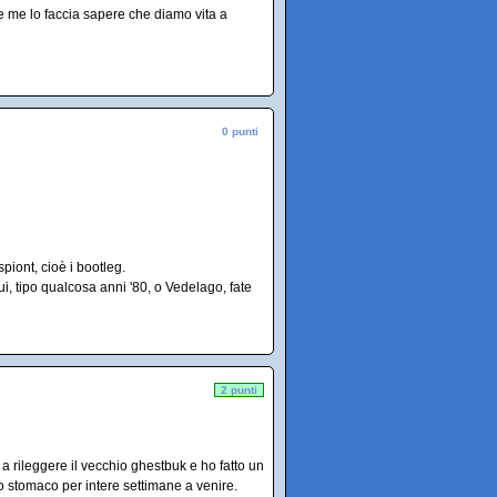
e me lo faccia sapere che diamo vita a
0 punti
iont, cioè i bootleg.
ui, tipo qualcosa anni '80, o Vedelago, fate
2 punti
 a rileggere il vecchio ghestbuk e ho fatto un
lo stomaco per intere settimane a venire.