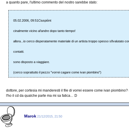
a quanto pare, l'ultimo commento del nostro sarebbe stato:
05.02.2006, 09:51Ciuspiònt
cinalmente vicino al'andre dopo tanto tiempo!
allora...io cerco disperatamente materiale di un artista troppo spesso s8valutato 
contatti.
sono disposto a viaggiare.
(cerco soprattutto il pezzo "vorrei cagare come ivan piombino")
dottore, per cortesia mi manderesti il file di vorrei essere come ivan piombino? 
l'ho il cd da qualche parte ma mi sa fatica... :D
Marok
21/12/2015, 21:50