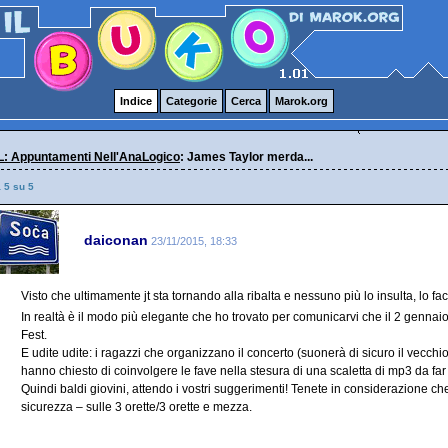
Indice
Categorie
Cerca
Marok.org
: Appuntamenti Nell'AnaLogico
: James Taylor merda...
a 5 su 5
daiconan
23/11/2015, 18:33
Visto che ultimamente jt sta tornando alla ribalta e nessuno più lo insulta, lo fa
In realtà è il modo più elegante che ho trovato per comunicarvi che il 2 gennaio
Fest.
E udite udite: i ragazzi che organizzano il concerto (suonerà di sicuro il vecchio
hanno chiesto di coinvolgere le fave nella stesura di una scaletta di mp3 da far
Quindi baldi giovini, attendo i vostri suggerimenti! Tenete in considerazione c
sicurezza – sulle 3 orette/3 orette e mezza.