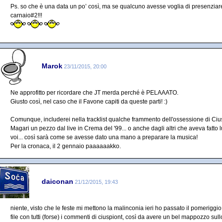
Ps. so che è una data un po’ così, ma se qualcuno avesse voglia di presenziar
carnaio#2!!!
Marok
23/11/2015, 20:00
Ne approfitto per ricordare che JT merda perché è PELAAATO.
Giusto così, nel caso che il Favone capiti da queste parti! :)
Comunque, includerei nella tracklist qualche frammento dell'ossessione di Ciusp
Magari un pezzo dal live in Crema del '99... o anche dagli altri che aveva fatto l
voi... così sarà come se avesse dato una mano a preparare la musica!
Per la cronaca, il 2 gennaio paaaaaakko.
daiconan
21/12/2015, 19:43
niente, visto che le feste mi mettono la malinconia ieri ho passato il pomeriggio
file con tutti (forse) i commenti di ciuspiont, così da avere un bel mappozzo sul