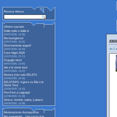
Ricerca Veloce
Ultime cazzate
Dalla radio e dalla tv
(29/07/2026, 13:26)
Ma buongiorno!
ANAL
(23/07/2026, 16:31)
Diversamente auguri!
da 1 
(23/07/2026, 02:19)
Fave Night 2026
(12/07/2026, 15:17)
Orgoglio Nerd
(04/07/2026, 15:00)
elio e le storie tese
(03/07/2026, 13:47)
Musica (non solo EELST!)
(26/06/2026, 14:34)
EELSTRPG: il gioco su Elio e le
Storie Tese
(25/06/2026, 14:15)
PercFest a Laigueja!
(12/06/2026, 01:18)
Strisce, fumetti, satira, Luttazzi
(04/06/2026, 14:58)
Moderazione Autogestita
Ma soprattutto... che cazzo è la