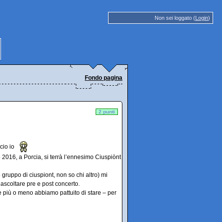
Non sei loggato (
Login
)
Fondo pagina
2 punti
ccio io
 2016, a Porcia, si terrà l’ennesimo Ciuspiònt
 gruppo di ciuspiont, non so chi altro) mi
 ascoltare pre e post concerto.
he più o meno abbiamo pattuito di stare – per