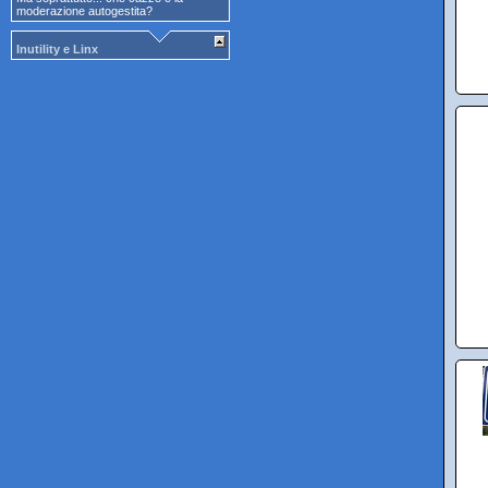
moderazione autogestita?
Inutility e Linx