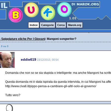
Indice
Categorie
Cerca
Marok.org
- Spigolature eliche Per I Giovani
: Mangoni songwriter?
a 3 su 3
eddie619
23/12/2013, 00:54
Domanda che non so se sia stupida o intelligente: ma anche Mangoni ha scritto
Questa domanda mi è stata ispirata da questa intervista, in cui Mangoni ha affe
http://www.civati.it/pippo-pensa-a-cambiare-gli-altri-solo-al-governo/
Tutto vero?