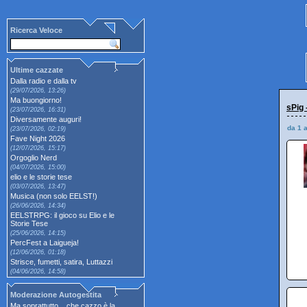
Ricerca Veloce
Ultime cazzate
Dalla radio e dalla tv
(29/07/2026, 13:26)
Ma buongiorno!
sPig 
(23/07/2026, 16:31)
Diversamente auguri!
da 1 
(23/07/2026, 02:19)
Fave Night 2026
(12/07/2026, 15:17)
Orgoglio Nerd
(04/07/2026, 15:00)
elio e le storie tese
(03/07/2026, 13:47)
Musica (non solo EELST!)
(26/06/2026, 14:34)
EELSTRPG: il gioco su Elio e le
Storie Tese
(25/06/2026, 14:15)
PercFest a Laigueja!
(12/06/2026, 01:18)
Strisce, fumetti, satira, Luttazzi
(04/06/2026, 14:58)
Moderazione Autogestita
Ma soprattutto... che cazzo è la