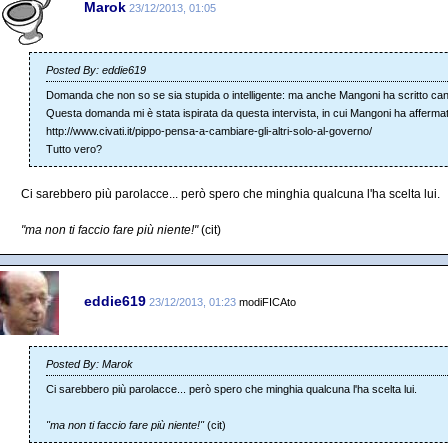
Marok
23/12/2013, 01:05
Posted By: eddie619
Domanda che non so se sia stupida o intelligente: ma anche Mangoni ha scritto canz
Questa domanda mi è stata ispirata da questa intervista, in cui Mangoni ha affermat
http://www.civati.it/pippo-pensa-a-cambiare-gli-altri-solo-al-governo/
Tutto vero?
Ci sarebbero più parolacce... però spero che minghia qualcuna l'ha scelta lui.
"ma non ti faccio fare più niente!"
(cit)
eddie619
23/12/2013, 01:23
modiFICAto
Posted By: Marok
Ci sarebbero più parolacce... però spero che minghia qualcuna l'ha scelta lui.
"ma non ti faccio fare più niente!"
(cit)