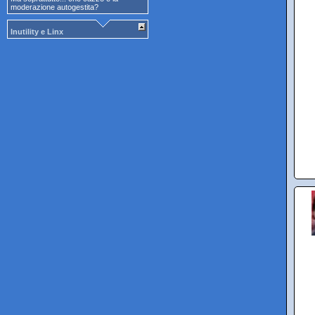
moderazione autogestita?
Inutility e Linx