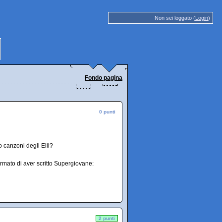
Non sei loggato (
Login
)
Fondo pagina
0 punti
 canzoni degli Elii?
rmato di aver scritto Supergiovane:
2 punti