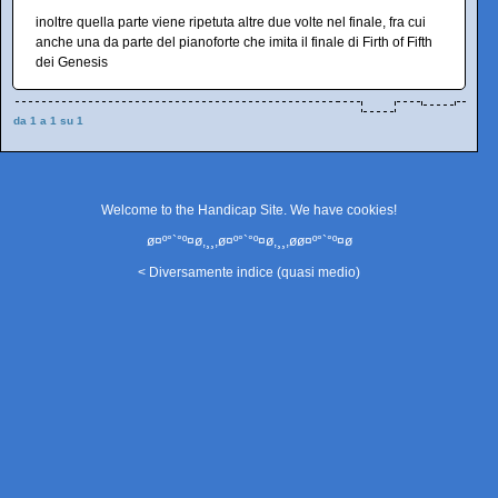
inoltre quella parte viene ripetuta altre due volte nel finale, fra cui
anche una da parte del pianoforte che imita il finale di Firth of Fifth
dei Genesis
da 1 a 1 su 1
Welcome to the Handicap Site. We have
cookies
!
ø¤º°`°º¤ø,¸¸,ø¤º°`°º¤ø,¸¸,øø¤º°`°º¤ø
< Diversamente indice (quasi medio)