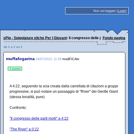
Non sei loggato (
Login
)
sPig - Spigolature eliche Per I Giovani
: Il congresso delle parti molli
Fondo pagina
da 1 a 1 su 1
muffafogarina
24/07/2013, 11:58
modiFICAto
1 punto
A 4:22, seguendo la scia creata dalla carrellata di citazioni a gruppi
progressive, si può notare un passaggio di "River" dei Gentle Giant
(stessa tonalità, pure).
Confronto:
"Il congresso delle parti molli" a 4:22
"The River" a 0:22