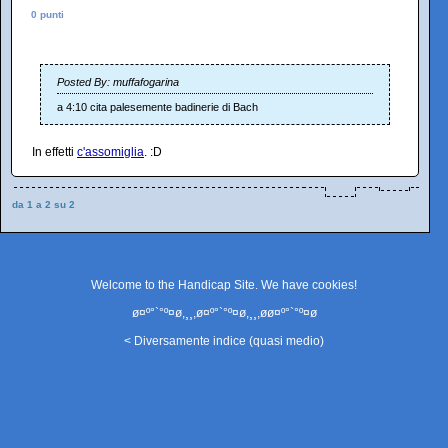
0 punti
Posted By: muffafogarina
a 4:10 cita palesemente badinerie di Bach
In effetti
c'assomiglia
. :D
da 1 a 2 su 2
Welcome to the Handicap Site. We have
cookies
!
ø¤º°`°º¤ø,¸¸,ø¤º°`°º¤ø,¸¸,øø¤º°`°º¤ø
< Diversamente indice (quasi medio)