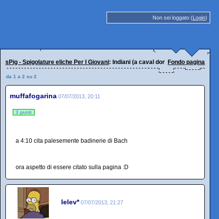
Non sei loggato (
Login
)
sPig - Spigolature eliche Per I Giovani
: Indiani (a caval donando)
Fondo pagina
da 1 a 2 su 2
muffafogarina
07/07/2013, 20:11
3 punti
a 4:10 cita palesemente badinerie di Bach
ora aspetto di essere citato sulla pagina :D
lelev*
07/07/2013, 21:27