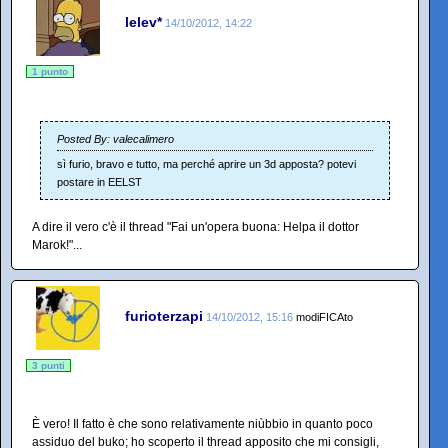
lelev*
14/10/2012, 14:22
1 punto
Posted By: valecalimero
sì furio, bravo e tutto, ma perché aprire un 3d apposta? potevi
postare in EELST
A dire il vero c'è il thread "Fai un'opera buona: Helpa il dottor
Marok!"...
furioterzapi
14/10/2012, 15:16
modiFICAto
3 punti
È vero! Il fatto è che sono relativamente niùbbio in quanto poco
assiduo del buko; ho scoperto il thread apposito che mi consigli,