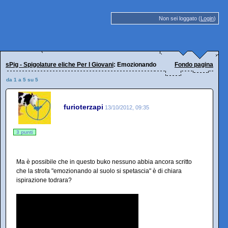
Non sei loggato (
Login
)
sPig - Spigolature eliche Per I Giovani
: Emozionando
Fondo pagina
da 1 a 5 su 5
furioterzapi
13/10/2012, 09:35
3 punti
Ma è possibile che in questo buko nessuno abbia ancora scritto
che la strofa "emozionando al suolo si spetascia" è di chiara
ispirazione todrara?