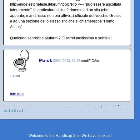
http://elioelestorietese.it/forum/topic/elio <--- "può essere ascoltata
interamente", in particolare si fa riferimento ad un sito (che,
appunto, è anch'esso non più attivo...) ufficiale del vecchio Grussu
e ad una sezione dello stesso sito che si chiamerebbe "Homo
Aelius".
Qualcuno saprebbe aiutarmi? Ci terrei moltissimo a sentirla!
Marok
03/04/2012, 21:13
modiFICAto
0 punti
info qua
.
da 1 a 2 su 2
Welcome to the Handicap Site. We have
cookies
!