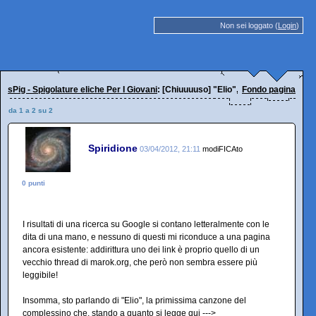
Non sei loggato (
Login
)
sPig - Spigolature eliche Per I Giovani
: [Chiuuuuso] "Elio", la primissima can
Fondo pagina
da 1 a 2 su 2
Spiridione
03/04/2012, 21:11
modiFICAto
0 punti
I risultati di una ricerca su Google si contano letteralmente con le
dita di una mano, e nessuno di questi mi riconduce a una pagina
ancora esistente: addirittura uno dei link è proprio quello di un
vecchio thread di marok.org, che però non sembra essere più
leggibile!
Insomma, sto parlando di "Elio", la primissima canzone del
complessino che, stando a quanto si legge qui --->