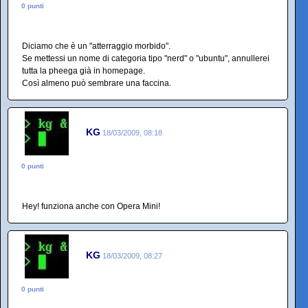
0 punti
Diciamo che è un "atterraggio morbido".
Se mettessi un nome di categoria tipo "nerd" o "ubuntu", annullerei
tutta la pheega già in homepage.
Così almeno può sembrare una faccina.
KG
18/03/2009, 08:18
0 punti
Hey! funziona anche con Opera Mini!
KG
18/03/2009, 08:27
0 punti