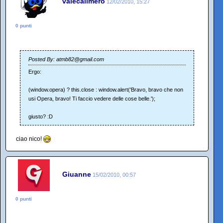
valecalimero
12/02/2010, 15:27
0 punti
Posted By: atmb82@gmail.com
Ergo:
(window.opera) ? this.close : window.alert('Bravo, bravo che non
usi Opera, bravo! Ti faccio vedere delle cose belle.');
giusto? :D
ciao nico!
Giuanne
15/02/2010, 00:57
0 punti