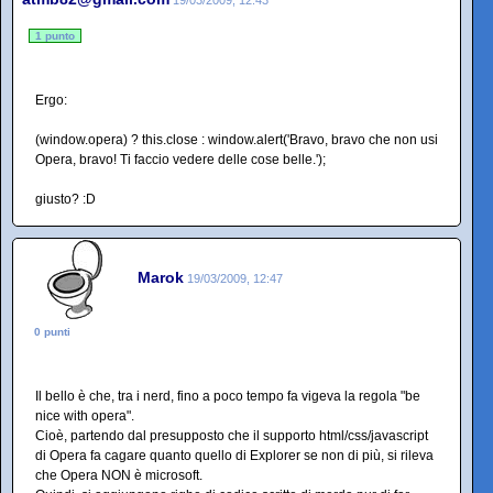
19/03/2009, 12:43
1 punto
Ergo:
(window.opera) ? this.close : window.alert('Bravo, bravo che non usi
Opera, bravo! Ti faccio vedere delle cose belle.');
giusto? :D
Marok
19/03/2009, 12:47
0 punti
Il bello è che, tra i nerd, fino a poco tempo fa vigeva la regola "be
nice with opera".
Cioè, partendo dal presupposto che il supporto html/css/javascript
di Opera fa cagare quanto quello di Explorer se non di più, si rileva
che Opera NON è microsoft.