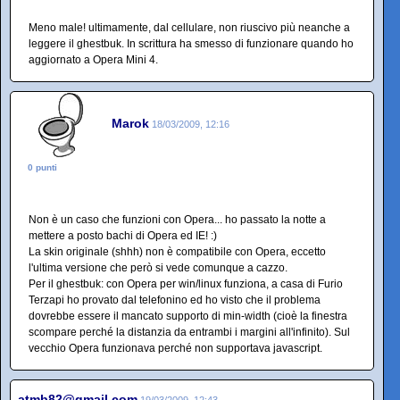
Meno male! ultimamente, dal cellulare, non riuscivo più neanche a
leggere il ghestbuk. In scrittura ha smesso di funzionare quando ho
aggiornato a Opera Mini 4.
Marok
18/03/2009, 12:16
0 punti
Non è un caso che funzioni con Opera... ho passato la notte a
mettere a posto bachi di Opera ed IE! :)
La skin originale (shhh) non è compatibile con Opera, eccetto
l'ultima versione che però si vede comunque a cazzo.
Per il ghestbuk: con Opera per win/linux funziona, a casa di Furio
Terzapi ho provato dal telefonino ed ho visto che il problema
dovrebbe essere il mancato supporto di min-width (cioè la finestra
scompare perché la distanzia da entrambi i margini all'infinito). Sul
vecchio Opera funzionava perché non supportava javascript.
atmb82@gmail.com