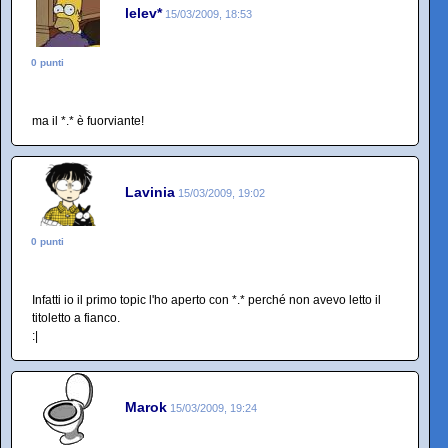
lelev*
15/03/2009, 18:53
0 punti
ma il *.* è fuorviante!
Lavinia
15/03/2009, 19:02
0 punti
Infatti io il primo topic l'ho aperto con *.* perché non avevo letto il
titoletto a fianco.
:|
Marok
15/03/2009, 19:24