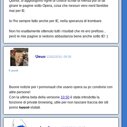
Quindi, si aggiungono righe di codice scritte di merda pur di far
girare le pagine sotto Opera, cosa che nessun vero nerd farebbe
mai per IE.
Io l'ho sempre fatto anche per IE, nella speranza di trombare.
Non ho esattamente ottenuto tutti i risultati che mi ero prefisso...
però le mie pagine si vedono abbastanza bene anche sotto IE! :)
Ueuo
12/02/2010, 09:39
0 punti
Buone notizie per i pornonauti che usano opera su pc condivisi con
altre persone!
Con la ultima beta della versione
10.50
è stata introdotta la
funzione di private browsing, utile per non lasciare traccia dei siti
porno
fappati
visitati.