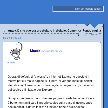
Non sei loggato (
Login
)
*.* : tutto ciò che può essere digitato in digitale
: Come riconoscere il browser
Fondo pagina
da 1 a 14 su 14
Marok
15/03/2009, 01:29
0 punti
Opera, di default, si "traveste" da Internet Explorer e questo è il
motivo per cui molte pagine, su Opera, si vedono male: gli sniffer
identificano Opera come Explorer e, di conseguenza, gli passano
del codice ottimizzato per Explorer.
Dunque, per fare in modo che una pagina si veda bene con Opera,
è bene non ramificare il proprio codice sulla base di userAgent o
document.all. L'unico test che funziona bene è sull'oggetto