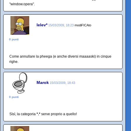
"window.opera".
lelev*
15/03/2009, 18:23
modiFICAto
0 punti
Come annullare la pheega (e anche diversi maaaaski) in cinque
righe.
Marok
15/03/2009, 18:43
0 punti
Sìsì, la categoria
*.*
serve proprio a quello!