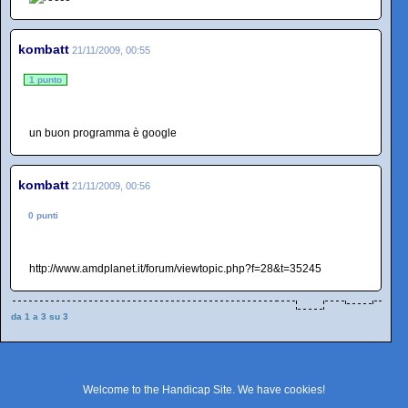
kombatt
21/11/2009, 00:55
1 punto
un buon programma è google
kombatt
21/11/2009, 00:56
0 punti
http://www.amdplanet.it/forum/viewtopic.php?f=28&t=35245
da 1 a 3 su 3
Welcome to the Handicap Site. We have
cookies
!