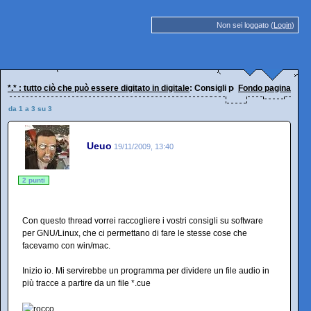
Non sei loggato (
Login
)
*.* : tutto ciò che può essere digitato in digitale
: Consigli per software GNU/L
Fondo pagina
da 1 a 3 su 3
Ueuo
19/11/2009, 13:40
2 punti
Con questo thread vorrei raccogliere i vostri consigli su software
per GNU/Linux, che ci permettano di fare le stesse cose che
facevamo con win/mac.
Inizio io. Mi servirebbe un programma per dividere un file audio in
più tracce a partire da un file *.cue