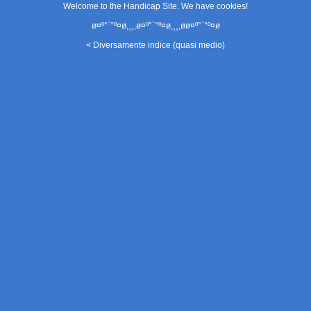
Welcome to the Handicap Site. We have
cookies
!
ø¤º°`°º¤ø,¸¸,ø¤º°`°º¤ø,¸¸,øø¤º°`°º¤ø
< Diversamente indice (quasi medio)