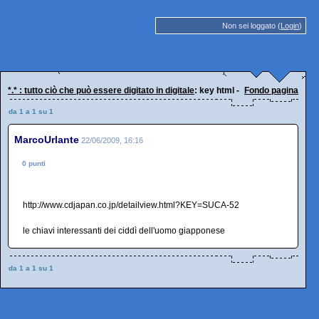
Non sei loggato (
Login
)
*.* : tutto ciò che può essere digitato in digitale
: key html - chiavi interessanti
Fondo pagina
da 1 a 1 su 1
MarcoUrlante
22/06/2009, 16:16
0 punti
http://www.cdjapan.co.jp/detailview.html?KEY=SUCA-52
le chiavi interessanti dei ciddì dell'uomo giapponese
da 1 a 1 su 1