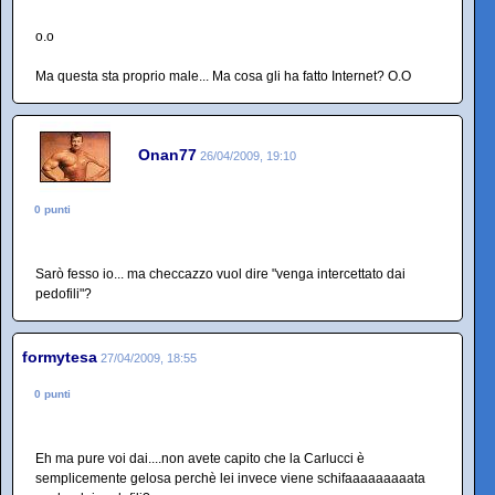
o.o
Ma questa sta proprio male... Ma cosa gli ha fatto Internet? O.O
Onan77
26/04/2009, 19:10
0 punti
Sarò fesso io... ma checcazzo vuol dire "venga intercettato dai
pedofili"?
formytesa
27/04/2009, 18:55
0 punti
Eh ma pure voi dai....non avete capito che la Carlucci è
semplicemente gelosa perchè lei invece viene schifaaaaaaaaata