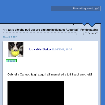
Non sei loggato (
Login
)
*.* : tutto ciò che può essere digitato in digitale
: Auguri all'Internet
Fondo pagina
da 1 a 4 su 4
LukaNelBuko
26/04/2009, 18:35
2 punti
Gabriella Carlucci fa gli auguri all'Internet ed a tutti i suoi amichetti!