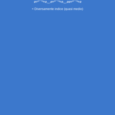
ø¤º°`°º¤ø,¸¸,ø¤º°`°º¤ø,¸¸,øø¤º°`°º¤ø
< Diversamente indice (quasi medio)