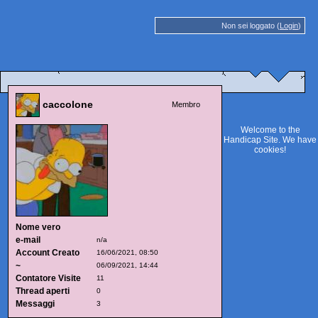
Non sei loggato (
Login
)
caccolone
Membro
Welcome to the
Handicap Site. We have
cookies
!
Nome vero
e-mail
n/a
Account Creato
16/06/2021, 08:50
~
06/09/2021, 14:44
Contatore Visite
11
Thread aperti
0
Messaggi
3