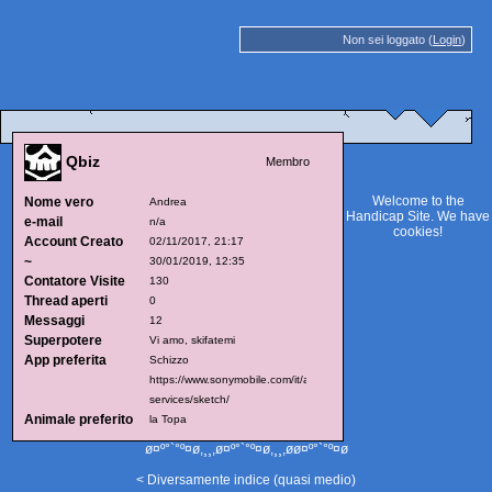
Non sei loggato (
Login
)
Qbiz
Membro
Welcome to the
Nome vero
Andrea
Handicap Site. We have
e-mail
n/a
cookies
!
Account Creato
02/11/2017, 21:17
~
30/01/2019, 12:35
Contatore Visite
130
Thread aperti
0
Messaggi
12
Superpotere
Vi amo, skifatemi
App preferita
Schizzo
https://www.sonymobile.com/it/apps-
services/sketch/
Animale preferito
la Topa
ø¤º°`°º¤ø,¸¸,ø¤º°`°º¤ø,¸¸,øø¤º°`°º¤ø
< Diversamente indice (quasi medio)