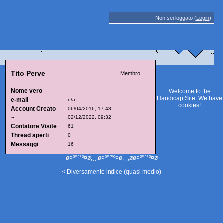
Non sei loggato (
Login
)
Tito Perve
Membro
Nome vero
Welcome to the
Handicap Site. We have
e-mail
n/a
cookies
!
Account Creato
06/04/2016, 17:48
~
02/12/2022, 09:32
Contatore Visite
61
Thread aperti
0
Messaggi
16
ø¤º°`°º¤ø,¸¸,ø¤º°`°º¤ø,¸¸,øø¤º°`°º¤ø
< Diversamente indice (quasi medio)