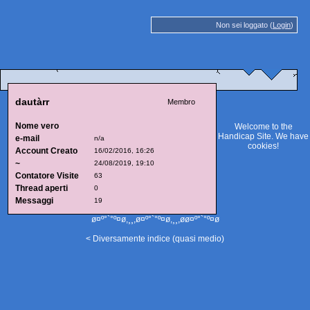
Non sei loggato (
Login
)
dautàrr
Membro
Nome vero
Welcome to the
Handicap Site. We have
e-mail
n/a
cookies
!
Account Creato
16/02/2016, 16:26
~
24/08/2019, 19:10
Contatore Visite
63
Thread aperti
0
Messaggi
19
ø¤º°`°º¤ø,¸¸,ø¤º°`°º¤ø,¸¸,øø¤º°`°º¤ø
< Diversamente indice (quasi medio)