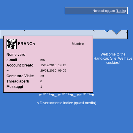
Non sei loggato (
Login
)
FRANCn
Membro
Welcome to the
Nome vero
Handicap Site. We have
e-mail
n/a
cookies
!
Account Creato
15/02/2016, 14:13
~
29/03/2016, 09:05
Contatore Visite
29
Thread aperti
0
Messaggi
1
ø¤º°`°º¤ø,¸¸,ø¤º°`°º¤ø,¸¸,øø¤º°`°º¤ø
< Diversamente indice (quasi medio)