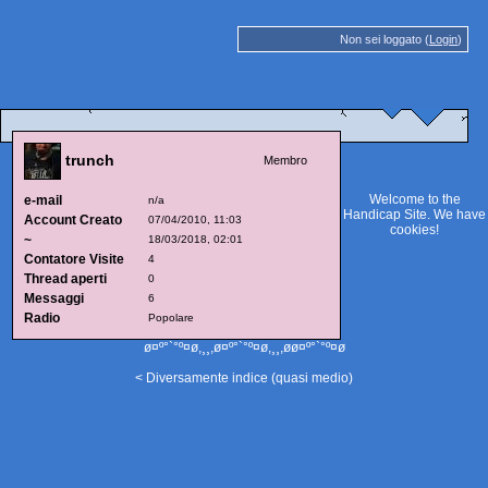
Non sei loggato (
Login
)
trunch
Membro
Welcome to the
e-mail
n/a
Handicap Site. We have
Account Creato
07/04/2010, 11:03
cookies
!
~
18/03/2018, 02:01
Contatore Visite
4
Thread aperti
0
Messaggi
6
Radio
Popolare
ø¤º°`°º¤ø,¸¸,ø¤º°`°º¤ø,¸¸,øø¤º°`°º¤ø
< Diversamente indice (quasi medio)