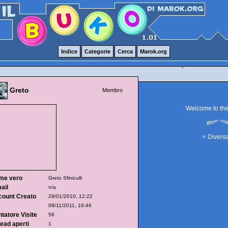
Indice
Categorie
Cerca
Marok.org
Greto
Membro
Welcome to th
ø¤º°`°º¤
< Divers
me vero
Greto Sfiniculli
ail
n/a
count Creato
29/01/2010, 12:22
09/11/2011, 16:46
tatore Visite
58
ead aperti
1