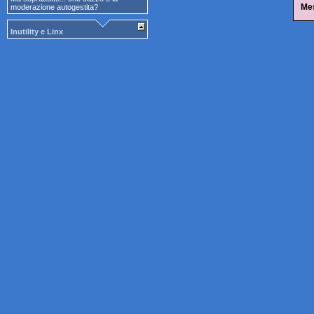
Me
moderazione autogestita?
Inutility e Linx