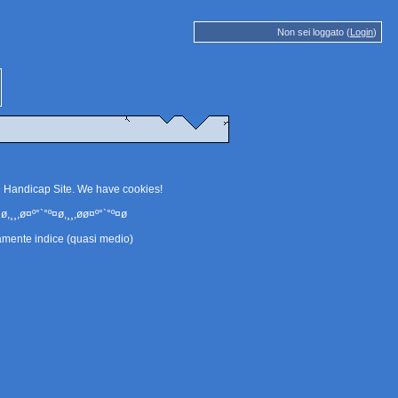
Non sei loggato (
Login
)
e Handicap Site. We have
cookies
!
ø,¸¸,ø¤º°`°º¤ø,¸¸,øø¤º°`°º¤ø
amente indice (quasi medio)