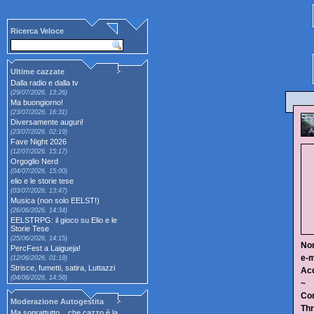
Ricerca Veloce
Ultime cazzate
Dalla radio e dalla tv
(29/07/2026, 13:26)
Ma buongiorno!
(23/07/2026, 16:31)
Diversamente auguri!
(23/07/2026, 02:19)
Fave Night 2026
(12/07/2026, 15:17)
Orgoglio Nerd
(04/07/2026, 15:00)
elio e le storie tese
(03/07/2026, 13:47)
Musica (non solo EELST!)
(26/06/2026, 14:34)
EELSTRPG: il gioco su Elio e le
Storie Tese
(25/06/2026, 14:15)
No
PercFest a Laigueja!
e-m
(12/06/2026, 01:18)
Strisce, fumetti, satira, Luttazzi
Ac
(04/06/2026, 14:58)
~
Con
Moderazione Autogestita
Thr
Ma soprattutto... che cazzo è la