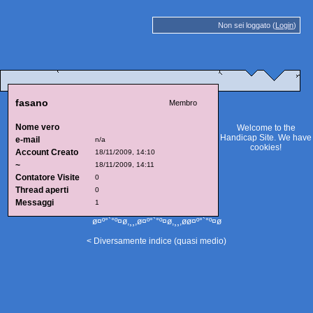
Non sei loggato (
Login
)
fasano
Membro
Nome vero
Welcome to the
Handicap Site. We have
e-mail
n/a
cookies
!
Account Creato
18/11/2009, 14:10
~
18/11/2009, 14:11
Contatore Visite
0
Thread aperti
0
Messaggi
1
ø¤º°`°º¤ø,¸¸,ø¤º°`°º¤ø,¸¸,øø¤º°`°º¤ø
< Diversamente indice (quasi medio)