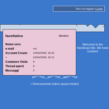
Non sei loggato (
Login
)
facoltativo
Membro
Nome vero
Welcome to the
Handicap Site. We have
e-mail
n/a
cookies
!
Account Creato
15/03/2009, 19:33
~
24/04/2009, 19:12
Contatore Visite
9
Thread aperti
0
Messaggi
3
ø¤º°`°º¤ø,¸¸,ø¤º°`°º¤ø,¸¸,øø¤º°`°º¤ø
< Diversamente indice (quasi medio)