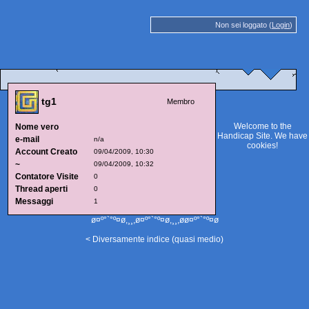
Non sei loggato (
Login
)
tg1
Membro
Welcome to the
Nome vero
Handicap Site. We have
e-mail
n/a
cookies
!
Account Creato
09/04/2009, 10:30
~
09/04/2009, 10:32
Contatore Visite
0
Thread aperti
0
Messaggi
1
ø¤º°`°º¤ø,¸¸,ø¤º°`°º¤ø,¸¸,øø¤º°`°º¤ø
< Diversamente indice (quasi medio)