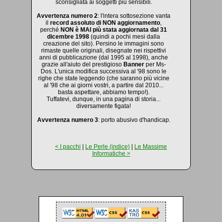
sconsigliata ai soggetti più sensibili.
Avvertenza numero 2
: l'intera sottosezione vanta
il
record assoluto di NON aggiornamento
,
perché
NON è MAI più stata aggiornata dal 31
dicembre 1998
(quindi a pochi mesi dalla
creazione del sito). Persino le immagini sono
rimaste quelle originali, disegnate nei rispettivi
anni di pubblicazione (dal 1995 al 1998), anche
grazie all'aiuto del prestigioso
Banner
per Ms-
Dos. L'unica modifica successiva al '98 sono le
righe che state leggendo (che saranno più vicine
al '98 che ai giorni vostri, a partire dal 2010...
basta aspettare, abbiamo tempo!).
Tuffatevi, dunque, in una pagina di storia...
diversamente figata!
Avvertenza numero 3
: porto abusivo d'handicap.
< I pacchi
|
Le Perle (indice)
|
Le Massime
Informatiche >