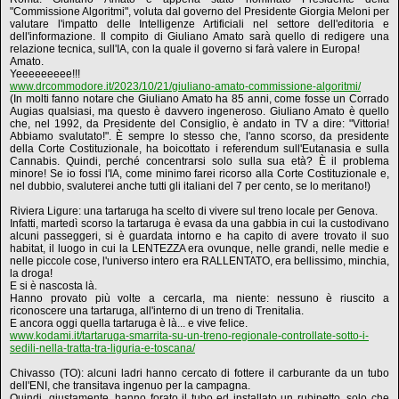
"Commissione Algoritmi", voluta dal governo del Presidente Giorgia Meloni per
valutare l'impatto delle Intelligenze Artificiali nel settore dell'editoria e
dell'informazione. Il compito di Giuliano Amato sarà quello di redigere una
relazione tecnica, sull'IA, con la quale il governo si farà valere in Europa!
Amato.
Yeeeeeeeee!!!
www.drcommodore.it/2023/10/21/giuliano-amato-commissione-algoritmi/
(In molti fanno notare che Giuliano Amato ha 85 anni, come fosse un Corrado
Augias qualsiasi, ma questo è davvero ingeneroso. Giuliano Amato è quello
che, nel 1992, da Presidente del Consiglio, è andato in TV a dire: "Vittoria!
Abbiamo svalutato!". È sempre lo stesso che, l'anno scorso, da presidente
della Corte Costituzionale, ha boicottato i referendum sull'Eutanasia e sulla
Cannabis. Quindi, perché concentrarsi solo sulla sua età? È il problema
minore! Se io fossi l'IA, come minimo farei ricorso alla Corte Costituzionale e,
nel dubbio, svaluterei anche tutti gli italiani del 7 per cento, se lo meritano!)
Riviera Ligure: una tartaruga ha scelto di vivere sul treno locale per Genova.
Infatti, martedì scorso la tartaruga è evasa da una gabbia in cui la custodivano
alcuni passeggeri, si è guardata intorno e ha capito di avere trovato il suo
habitat, il luogo in cui la LENTEZZA era ovunque, nelle grandi, nelle medie e
nelle piccole cose, l'universo intero era RALLENTATO, era bellissimo, minchia,
la droga!
E si è nascosta là.
Hanno provato più volte a cercarla, ma niente: nessuno è riuscito a
riconoscere una tartaruga, all'interno di un treno di Trenitalia.
E ancora oggi quella tartaruga è là... e vive felice.
www.kodami.it/tartaruga-smarrita-su-un-treno-regionale-controllate-sotto-i-
sedili-nella-tratta-tra-liguria-e-toscana/
Chivasso (TO): alcuni ladri hanno cercato di fottere il carburante da un tubo
dell'ENI, che transitava ingenuo per la campagna.
Quindi, giustamente, hanno forato il tubo ed installato un rubinetto, solo che