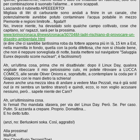
per combinazione è suonato l'allarme... e sono scappati.
Lasciando il rubinetto APEEEERTO!
Migliaia di litri di carburante sono andati a finire in un canale, che
potenzialmente avrebbe potuto contaminare l'acqua potabile in mezzo
Piemonte e regioni limitrofe... figata!!!
No, invece niente, ha devastato solo qualche campo coltivato, cose che
capitano, so' ragazzi, sarà per la prossima.
www.torinocronaca.it/news/cronaca/307048/i-ladri-rischiano-di-provocare-un-
disastro-ambientale.html
(e dire che ci sarebbe tantissima roba da fottere appena più in là, 15 km a Est,
nella marmitta in fondo, quella con la porta difettosa, che non si chiude bene,
che non è neppure sorvegliata di notte, basta mettere sul navigatore "Saluggia
Eurex deposito scorie nucleari", è facilissimo!)
Ah, un'ultima cosa, prima che mi disattiviate: dopo il Linux Day, qualora
vogliate ribeccare il mio pelosissimo culo, mi potete ritrovare a LUCCA
COMICS, alle serate Oliver Onions e, soprattutto, a contemplare la coda per il
Giappone con le mani dietro la schiena!
Avevo anche una mezza idea di andare a vedere Max Pezzali, ma è già sold
out (e mi sembra un tantino strano!) e quindi, ecco, io non voglio accusare
nessuno, però... sapete niente dei Cani?
Ah, un'ultimissima cosa.
Io l'email l'ho mandata stasera, per via del Linux Day. Però. Se. Per caso.
Putin. Si azzarda a crepare. Proprio. Domattina...
E ho detto tutto.
(anzi, no: Berluskoni soka. Così, aggratis!)
Alla prossima!
MaRoK
(tnx Choo/Furio Terzapi/Zoe)