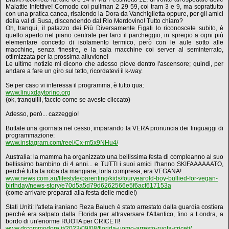
Malattie Infettive! Comodo coi pullman 2 29 59, coi tram 3 e 9, ma soprattutto
con una pratica canoa, risalendo la Dora da Vanchiglietta oppure, per gli amici
della val di Susa, discendendo dal Rio Merdovino! Tutto chiaro?
Oh, tranqui, il palazzo dei Più Diversamente Figati lo riconoscete subito, è
quello aperto nel piano centrale per farci il parcheggio, in spregio a ogni più
elementare concetto di isolamento termico, però con le aule sotto alle
macchine, senza finestre, e la sala macchine coi server al seminterrato,
ottimizzata per la prossima alluvione!
Le ultime notizie mi dicono che adesso piove dentro l'ascensore; quindi, per
andare a fare un giro sul tetto, ricordatevi il k-way.
Se per caso vi interessa il programma, è tutto qua:
www.linuxdaytorino.org
(ok, tranquilli, faccio come se aveste cliccato)
Adesso, però... cazzeggio!
Buttate una giornata nel cesso, imparando la VERA pronuncia dei linguaggi di
programmazione:
www.instagram.com/reel/Cx-m5x9NHu4/
Australia: la mamma ha organizzato una bellissima festa di compleanno al suo
bellissimo bambino di 4 anni... e TUTTI i suoi amici l'hanno SKIFAAAAAATO,
perché tutta la roba da mangiare, torta compresa, era VEGANA!
www.news.com.au/lifestyle/parenting/kids/fouryearold-boy-bullied-for-vegan-
birthday/news-story/e70d5a5d79d6262566e5f6acf617153a
(come arrivare preparati alla festa delle medie!)
Stati Uniti: l'atleta iraniano Reza Baluch è stato arrestato dalla guardia costiera
perché era salpato dalla Florida per attraversare l'Atlantico, fino a Londra, a
bordo di un'enorme RUOTA per CRICETI!
www.drcommodore.it/2023/09/08/florida-uomo-arresto-ruota-criceti/