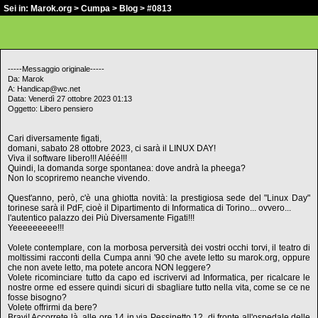
Sei in:
Marok.org
>
Cumpa
>
Blog
> #0813
-----Messaggio originale-----
Da: Marok
A: Handicap@wc.net
Data: Venerdì 27 ottobre 2023 01:13
Oggetto: Libero pensiero
Cari diversamente figati,
domani, sabato 28 ottobre 2023, ci sarà il LINUX DAY!
Viva il software libero!!! Alééé!!!
Quindi, la domanda sorge spontanea: dove andrà la pheega?
Non lo scopriremo neanche vivendo.
Quest'anno, però, c'è una ghiotta novità: la prestigiosa sede del "Linux Day"
torinese sarà il PdF, cioè il Dipartimento di Informatica di Torino... ovvero...
l'autentico palazzo dei Più Diversamente Figati!!!
Yeeeeeeeee!!!
Volete contemplare, con la morbosa perversità dei vostri occhi torvi, il teatro di
moltissimi racconti della Cumpa anni '90 che avete letto su marok.org, oppure
che non avete letto, ma potete ancora NON leggere?
Volete ricominciare tutto da capo ed iscrivervi ad Informatica, per ricalcare le
nostre orme ed essere quindi sicuri di sbagliare tutto nella vita, come se ce ne
fosse bisogno?
Volete offrirmi da bere?
Bravi! Accorrete là, alle ore 14 in via Pessinetto 12, di fronte all'ospedale delle