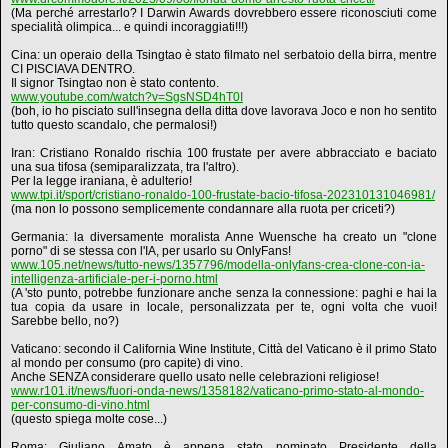
(Ma perché arrestarlo? I Darwin Awards dovrebbero essere riconosciuti come
specialità olimpica... e quindi incoraggiati!!!)
Cina: un operaio della Tsingtao è stato filmato nel serbatoio della birra, mentre
CI PISCIAVA DENTRO.
Il signor Tsingtao non è stato contento.
www.youtube.com/watch?v=SgsNSD4hT0I
(boh, io ho pisciato sull'insegna della ditta dove lavorava Joco e non ho sentito
tutto questo scandalo, che permalosi!)
Iran: Cristiano Ronaldo rischia 100 frustate per avere abbracciato e baciato
una sua tifosa (semiparalizzata, tra l'altro).
Per la legge iraniana, è adulterio!
www.tpi.it/sport/cristiano-ronaldo-100-frustate-bacio-tifosa-202310131046981/
(ma non lo possono semplicemente condannare alla ruota per criceti?)
Germania: la diversamente moralista Anne Wuensche ha creato un "clone
porno" di se stessa con l'IA, per usarlo su OnlyFans!
www.105.net/news/tutto-news/1357796/modella-onlyfans-crea-clone-con-ia-
intelligenza-artificiale-per-i-porno.html
(A 'sto punto, potrebbe funzionare anche senza la connessione: paghi e hai la
tua copia da usare in locale, personalizzata per te, ogni volta che vuoi!
Sarebbe bello, no?)
Vaticano: secondo il California Wine Institute, Città del Vaticano è il primo Stato
al mondo per consumo (pro capite) di vino.
Anche SENZA considerare quello usato nelle celebrazioni religiose!
www.r101.it/news/fuori-onda-news/1358182/vaticano-primo-stato-al-mondo-
per-consumo-di-vino.html
(questo spiega molte cose...)
Roma: Giuliano Amato è appena stato nominato Presidente della