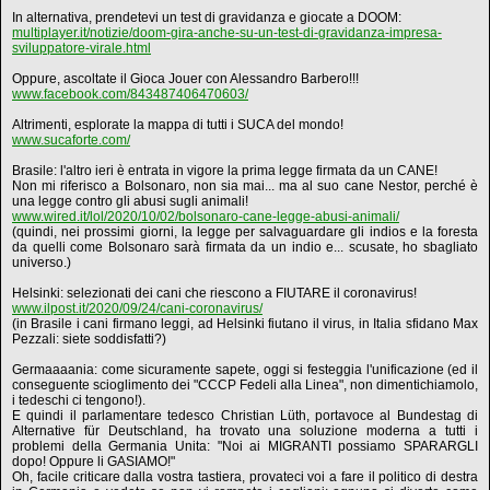
In alternativa, prendetevi un test di gravidanza e giocate a DOOM:
multiplayer.it/notizie/doom-gira-anche-su-un-test-di-gravidanza-impresa-
sviluppatore-virale.html
Oppure, ascoltate il Gioca Jouer con Alessandro Barbero!!!
www.facebook.com/843487406470603/
Altrimenti, esplorate la mappa di tutti i SUCA del mondo!
www.sucaforte.com/
Brasile: l'altro ieri è entrata in vigore la prima legge firmata da un CANE!
Non mi riferisco a Bolsonaro, non sia mai... ma al suo cane Nestor, perché è
una legge contro gli abusi sugli animali!
www.wired.it/lol/2020/10/02/bolsonaro-cane-legge-abusi-animali/
(quindi, nei prossimi giorni, la legge per salvaguardare gli indios e la foresta
da quelli come Bolsonaro sarà firmata da un indio e... scusate, ho sbagliato
universo.)
Helsinki: selezionati dei cani che riescono a FIUTARE il coronavirus!
www.ilpost.it/2020/09/24/cani-coronavirus/
(in Brasile i cani firmano leggi, ad Helsinki fiutano il virus, in Italia sfidano Max
Pezzali: siete soddisfatti?)
Germaaaania: come sicuramente sapete, oggi si festeggia l'unificazione (ed il
conseguente scioglimento dei "CCCP Fedeli alla Linea", non dimentichiamolo,
i tedeschi ci tengono!).
E quindi il parlamentare tedesco Christian Lüth, portavoce al Bundestag di
Alternative für Deutschland, ha trovato una soluzione moderna a tutti i
problemi della Germania Unita: "Noi ai MIGRANTI possiamo SPARARGLI
dopo! Oppure li GASIAMO!"
Oh, facile criticare dalla vostra tastiera, provateci voi a fare il politico di destra