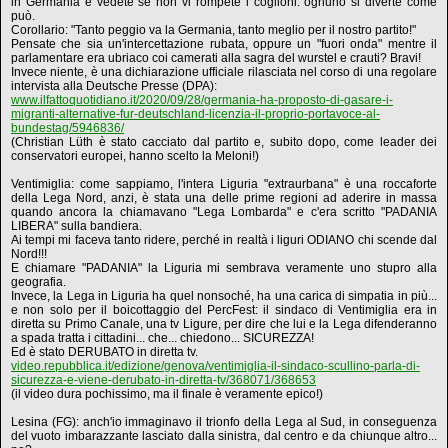
in Germania e vedete se non vi rompete i coglioni: ognuno si diverte come
può.
Corollario: "Tanto peggio va la Germania, tanto meglio per il nostro partito!"
Pensate che sia un'intercettazione rubata, oppure un "fuori onda" mentre il
parlamentare era ubriaco coi camerati alla sagra del wurstel e crauti? Bravi!
Invece niente, è una dichiarazione ufficiale rilasciata nel corso di una regolare
intervista alla Deutsche Presse (DPA):
www.ilfattoquotidiano.it/2020/09/28/germania-ha-proposto-di-gasare-i-
migranti-alternative-fur-deutschland-licenzia-il-proprio-portavoce-al-
bundestag/5946836/
(Christian Lüth è stato cacciato dal partito e, subito dopo, come leader dei
conservatori europei, hanno scelto la Meloni!)
Ventimiglia: come sappiamo, l'intera Liguria "extraurbana" è una roccaforte
della Lega Nord, anzi, è stata una delle prime regioni ad aderire in massa
quando ancora la chiamavano "Lega Lombarda" e c'era scritto "PADANIA
LIBERA" sulla bandiera.
Ai tempi mi faceva tanto ridere, perché in realtà i liguri ODIANO chi scende dal
Nord!!!
E chiamare "PADANIA" la Liguria mi sembrava veramente uno stupro alla
geografia.
Invece, la Lega in Liguria ha quel nonsoché, ha una carica di simpatia in più...
e non solo per il boicottaggio del PercFest: il sindaco di Ventimiglia era in
diretta su Primo Canale, una tv Ligure, per dire che lui e la Lega difenderanno
a spada tratta i cittadini... che... chiedono... SICUREZZA!
Ed è stato DERUBATO in diretta tv.
video.repubblica.it/edizione/genova/ventimiglia-il-sindaco-scullino-parla-di-
sicurezza-e-viene-derubato-in-diretta-tv/368071/368653
(il video dura pochissimo, ma il finale è veramente epico!)
Lesina (FG): anch'io immaginavo il trionfo della Lega al Sud, in conseguenza
del vuoto imbarazzante lasciato dalla sinistra, dal centro e da chiunque altro...