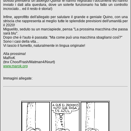
dovuto prendersi un albergo! Quindi le hanno registrato i documenti ed hanno
inviato i dati alla questura, dove un solerte funzionario ha fatto un controllo
incrociato... ed il resto è storia!)
Infine, approfitto dell'allegato per salutare il grande e geniale Quino, con una
striscia che rappresenta al meglio tutte le splendide previsioni dell'umanità per
il 2020!
Miguelito, seduto su un marciapiede, pensa "La prossima macchina che passa
sarà blu".
Dopo che è l'auto è passata: "Ma come può una macchina sbagliarsi così?"
Sono i casi della vita...
Vi lascio il fumetto, naturalmente in lingua originale!
Alla prossima!
MaRoK
(tnx Choo/Frash/Matman4/Nxurt)
www.marok.org
Immagini allegate: