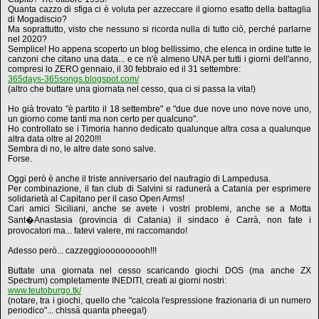
Quanta cazzo di sfiga ci è voluta per azzeccare il giorno esatto della battaglia
di Mogadiscio?
Ma soprattutto, visto che nessuno si ricorda nulla di tutto ciò, perché parlarne
nel 2020?
Semplice! Ho appena scoperto un blog bellissimo, che elenca in ordine tutte le
canzoni che citano una data... e ce n'è almeno UNA per tutti i giorni dell'anno,
compresi lo ZERO gennaio, il 30 febbraio ed il 31 settembre:
365days-365songs.blogspot.com/
(altro che buttare una giornata nel cesso, qua ci si passa la vita!)
Ho già trovato "è partito il 18 settembre" e "due due nove uno nove nove uno,
un giorno come tanti ma non certo per qualcuno".
Ho controllato se i Timoria hanno dedicato qualunque altra cosa a qualunque
altra data oltre al 2020!!!
Sembra di no, le altre date sono salve.
Forse.
Oggi però è anche il triste anniversario del naufragio di Lampedusa.
Per combinazione, il fan club di Salvini si radunerà a Catania per esprimere
solidarietà al Capitano per il caso Open Arms!
Cari amici Siciliani, anche se avete i vostri problemi, anche se a Motta
Sant�Anastasia (provincia di Catania) il sindaco è Carrà, non fate i
provocatori ma... fatevi valere, mi raccomando!
Adesso però... cazzeggioooooooooh!!!
Buttate una giornata nel cesso scaricando giochi DOS (ma anche ZX
Spectrum) completamente INEDITI, creati ai giorni nostri:
www.teutoburgo.tk/
(notare, tra i giochi, quello che "calcola l'espressione frazionaria di un numero
periodico"... chissà quanta pheega!)