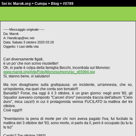
Sei in:
Marok.org
>
Cumpa
>
Blog
> #0789
-----Messaggio originale-----
Da: Marok
A: Handicap@wc.net
Data: Sabato 3 ottobre 2020 03:18
Oggetto: I casi della vita
Cari diversamente figati,
è un po' che non scrivo niusletter!
Oh, in parte è colpa della famiglia Becchi, incontrata sul Monviso:
www.marok.org/Arte/Foto/Monviso/monviso_x65994.jpg
Sì, stanno bene, vi salutano!
Ma non divaghiamo sulla grafopausa: un incidente, un'amnesia, che so,
un'epidemia, ma quel che conta son tornato!!!
Banalità? Forse, ma oggi è il 3 ottobre, è un gran giorno: negli anni '80, gli
Squallor avevano composto "Carceri d'oro" (seconda traccia dell'album "Cielo
duro", mica cazzi!) in cui il protagonista veniva FUCILATO la mattina del tre
ottobre.
Cioè oggi!!!
"Inventarono la pena di morte per chi non aveva pagato l'iva, fui fucilato la
mattina del 3 ottobre del '93, sono morto, vi parlo da lì, però è occupato (tu tu tu
tu tu)"
Capito? Tre ottobre 1993!