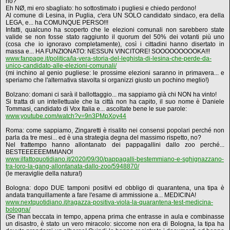
no?
Eh NØ, mi ero sbagliato: ho sottostimato i pugliesi e chiedo perdono!
Al comune di Lesina, in Puglia, c'era UN SOLO candidato sindaco, era della
LEGA, e... ha COMUNQUE PERSO!!!
Infatti, qualcuno ha scoperto che le elezioni comunali non sarebbero state
valide se non fosse stato raggiunto il quorum del 50% dei votanti più uno
(cosa che io ignoravo completamente), così i cittadini hanno disertato in
massa e... HA FUNZIONATO: NESSUN VINCITORE! SOOOOOOOOOKA!!!
www.fanpage.it/politica/la-vera-storia-del-leghista-di-lesina-che-perde-da-
unico-candidato-alle-elezioni-comunali/
(mi inchino al genio pugliese: le prossime elezioni saranno in primavera... e
speriamo che l'alternativa stavolta si organizzi giusto un pochino meglio!)
Bolzano: domani ci sarà il ballottaggio... ma sappiamo già chi NON ha vinto!
Si tratta di un intellettuale che la città non ha capito, il suo nome è Daniele
Tommasi, candidato di Vox Italia e... ascoltate bene le sue parole:
www.youtube.com/watch?v=9n3PMpXoy44
Roma: come sappiamo, Zingaretti è risalito nei consensi popolari perché non
parla da tre mesi... ed è una strategia degna del massimo rispetto, no?
Nel frattempo hanno allontanato dei pappagallini dallo zoo perché...
BESTEEEEEEMMIANO!
www.ilfattoquotidiano.it/2020/09/30/pappagalli-bestemmiano-e-sghignazzano-
tra-loro-la-gang-allontanata-dallo-zoo/5948870/
(le meraviglie della natura!)
Bologna: dopo DUE tamponi positivi ed obbligo di quarantena, una tipa è
andata tranquillamente a fare l'esame di ammissione a... MEDICINA!
www.nextquotidiano.it/ragazza-positiva-viola-la-quarantena-test-medicina-
bologna/
(Se l'han beccata in tempo, appena prima che entrasse in aula e combinasse
un disastro, è stato un vero miracolo: siccome non era di Bologna, la tipa ha