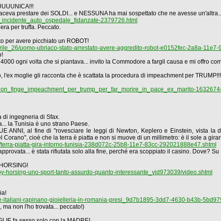
UUUUNICA!!!
ceva prestare dei SOLDI... e NESSUNA ha mai sospettato che ne avesse un'altra..
a_incidente_auto_ospedale_fidanzate-2379726.html
era per truffa. Peccato.
ato per avere picchiato un ROBOT!
aprile_26/uomo-ubriaco-stato-arrestato-avere-aggredito-robot-e0152fec-2a8a-11e
p!
00 ogni volta che si piantava... invito la Commodore a fargli causa e mi offro com
, l'ex moglie gli racconta che è scattata la procedura di impeachment per TRUMP!!!
regon_finge_impeachment_per_trump_per_far_morire_in_pace_ex_marito-1632674
à di ingegneria di Sfax.
... la Tunisia è uno strano Paese.
E ANNI, al fine di "rovesciare le leggi di Newton, Keplero e Einstein, vista la
 Corano", cioè che la terra è piatta e non si muove di un millimetro: è il sole a girar
0/terra-piatta-gira-intorno-tunisia-238d072c-25b8-11e7-83cc-292021888e47.shtml
rovata... è stata rifiutata solo alla fine, perché era scoppiato il casino. Dove? Su IIIi
Y HORSING!
hobby-horsing-uno-sport-tanto-assurdo-quanto-interessante_vid973039/video.shtml
ia!
ue-italiani-rapinano-gioielleria-in-romania-presi_9d7b1895-3dd7-4630-b43b-5bd9
, ma non l'ho trovata... peccato!)
OGLIE fa sesso solo con la MADRE!