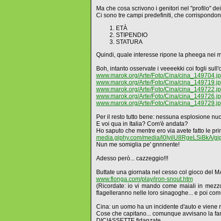
Ma che cosa scrivono i genitori nel "profilo" dei 
Ci sono tre campi predefiniti, che corrispondono
ETÀ
STIPENDIO
STATURA
Quindi, quale interesse ripone la pheega nei m
Boh, intanto osservate i veeeekki coi fogli sull'
www.marok.org/Arte/Foto/Cina/cina_149704.j
www.marok.org/Arte/Foto/Cina/cina_149719.j
www.marok.org/Arte/Foto/Cina/cina_149722.j
www.marok.org/Arte/Foto/Cina/cina_149726.j
www.marok.org/Arte/Foto/Cina/cina_149729.j
Per il resto tutto bene: nessuna esplosione nucl
E voi qua in Italia? Com'è andata?
Ho saputo che mentre ero via avete fatto le prima
media.giphy.com/media/l0IyilU8RgeLSiBkA/gip
Nun me somiglia pe' gnnnente!
Adesso però... cazzeggio!!!
Buttate una giornata nel cesso col gioco del 
www.flonga.com/play/iron-snout.htm
(Ricordate: io vi mando come maiali in mezzo
flagelleranno nelle loro sinagoghe... e poi c
Cina: un uomo ha un incidente d'auto e viene r
Cose che capitano... comunque avvisano la famig
DICIASSETTE fidanzate.