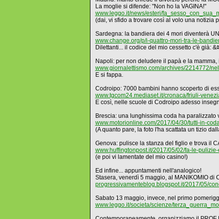
La moglie si difende: "Non ho la VAGINA!"
www.leggo.it/news/esteri/fa_sesso_con_sua_
(dai, vi sfido a trovare così al volo una notizia
Sardegna: la bandiera dei 4 mori diventerà 
www.change.org/p/i-quattro-mori-tra-le-band
Dilettanti... il codice del mio cessetto c'è già: 
Napoli: per non deludere il papà e la mamma, i
www.giornalettismo.com/archives/2214772/nel
E si fappa.
Codroipo: 7000 bambini hanno scoperto di esser
www.tgcom24.mediaset.it/cronaca/friuli-venez
E così, nelle scuole di Codroipo adesso in
Brescia: una lunghissima coda ha paralizzato v
www.motorionline.com/2017/04/30/tutti-in-cod
(A quanto pare, la foto l'ha scattata un tizio dal
Genova: pulisce la stanza del figlio e trova i
www.huffingtonpost.it/2017/05/02/fa-le-pulizi
(e poi vi lamentate del mio casino!)
Ed infine... appuntamenti nell'analogico!
Stasera, venerdì 5 maggio, al MANIKOMIO di 
progressivamenteblog.blogspot.it/2017/05/co
Sabato 13 maggio, invece, nel primo pomer
www.leggo.it/societa/scienze/terza_guerra_
Contemporaneamente, organizziamo il PROF MA