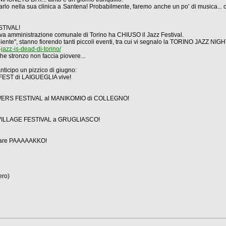
rlo nella sua clinica a Santena! Probabilmente, faremo anche un po' di musica... 
STIVAL!
ova amministrazione comunale di Torino ha CHIUSO il Jazz Festival.
niente", stanno fiorendo tanti piccoli eventi, tra cui vi segnalo la TORINO JAZZ NI
zz-is-dead-di-torino/
e stronzo non faccia piovere...
 anticipo un pizzico di giugno:
FEST di LAIGUEGLIA vive!
FLOWERS FESTIVAL al MANIKOMIO di COLLEGNO!
RU VILLAGE FESTIVAL a GRUGLIASCO!
r fare PAAAAAKKO!
ero)