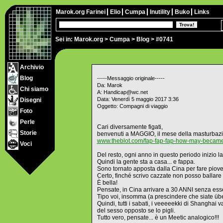
Marok.org
Farinei
Elio
Cumpa
Inutility
Buko
Links
Sei in:
Marok.org
>
Cumpa
>
Blog
> #0741
Archivio
Blog
-----Messaggio originale-----
Da: Marok
Chi siamo
A: Handicap@wc.net
Data: Venerdì 5 maggio 2017 3:36
Disegni
Oggetto: Compagni di viaggio
Foto
Perle
Cari diversamente figati,
Storie
benvenuti a MAGGIO, il mese della masturbazi
www.theblot.com/fap-fap-fap-how-may-became
Voci
Del resto, ogni anno in questo periodo inizio l
Quindi la gente sta a casa... e fappa.
Sono tornato apposta dalla Cina per fare piovere
Certo, finché scrivo cazzate non posso ballare
È bella!
Pensate, in Cina arrivare a 30 ANNI senza es
Tipo voi, insomma (a prescindere che siate übe
Quindi, tutti i sabati, i veeeeekki di Shanghai
del sesso opposto se lo pigli.
Tutto vero, pensate... è un Meetic analogico!!!