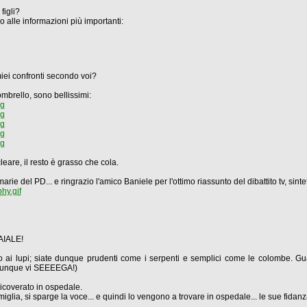
figli?
 alle informazioni più importanti:
iei confronti secondo voi?
ombrello, sono bellissimi:
pg
pg
pg
pg
pg
eare, il resto è grasso che cola.
rie del PD... e ringrazio l'amico Baniele per l'ottimo riassunto del dibattito tv, sinte
hy.gif
MAIALE!
 ai lupi; siate dunque prudenti come i serpenti e semplici come le colombe. Guar
omunque vi SEEEEGA!)
icoverato in ospedale.
lia, si sparge la voce... e quindi lo vengono a trovare in ospedale... le sue fidanz