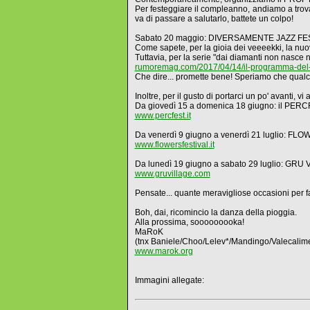
Per festeggiare il compleanno, andiamo a trova
va di passare a salutarlo, battete un colpo!
Sabato 20 maggio: DIVERSAMENTE JAZZ FE
Come sapete, per la gioia dei veeeekki, la nu
Tuttavia, per la serie "dai diamanti non nasce 
rumoremag.com/2017/04/14/il-programma-del-ja
Che dire... promette bene! Speriamo che qualch
Inoltre, per il gusto di portarci un po' avanti, vi
Da giovedì 15 a domenica 18 giugno: il PERC
www.percfest.it
Da venerdì 9 giugno a venerdì 21 luglio: 
www.flowersfestival.it
Da lunedì 19 giugno a sabato 29 luglio: G
www.gruvillage.com
Pensate... quante meravigliose occasioni pe
Boh, dai, ricomincio la danza della pioggia.
Alla prossima, sooooooooka!
MaRoK
(tnx Baniele/Choo/Lelev*/Mandingo/Valecalim
www.marok.org
Immagini allegate: