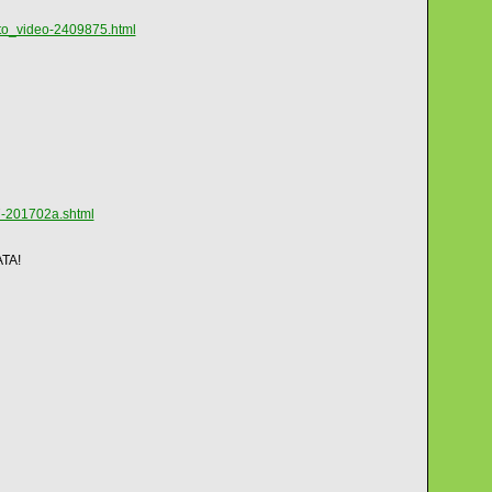
to_video-2409875.html
27-201702a.shtml
ATA!