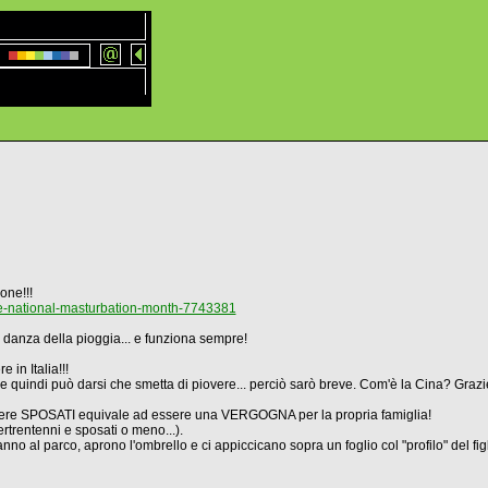
one!!!
-national-masturbation-month-7743381
a danza della pioggia... e funziona sempre!
 in Italia!!!
 e quindi può darsi che smetta di piovere... perciò sarò breve. Com'è la Cina? Graz
sere SPOSATI equivale ad essere una VERGOGNA per la propria famiglia!
rtrentenni e sposati o meno...).
 vanno al parco, aprono l'ombrello e ci appiccicano sopra un foglio col "profilo" de