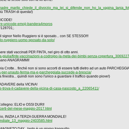
madre_marito_chiede_il_divorzio_ma_lei_si_difende_non_ho_la_vagina_tania_fo
 più TRASH di questa!)
UNICODE!
iere-unicode-emoji-bandera4moros
&#128701;.
l signor Nello Ruggiero si è sposato... con SE STESSO!!!
lo-ruggiero-uomo-sposato-da-solo/
e stati vaccinati PER FINTA, nel giro di otto anni.
ia-giulia/finte-vaccinazioni-a-codroipo-la-meta-dei-bimbi-senza-copertura_30692
segnano ANAGRAMMI!
ia Crotte... finché non si sono accorti di essere tutti dietro ad un auto PARCHEGGI
a-per-unauto-ferma-ma-e-parcheggiata-succede-a-brescia/
la finestra... quindi non sono l'unico a guardare il traffico quando piove!)
l CADAVERE della VICINA!
e-e-trova-il-cadavere-della-vicina-di-casa-nascosto_a_22065411/
Collegno: ELIO e OSSI DURI!
ncerti-del-mese-maggio-2017.html
iggio, INIZIA LA TERZA GUERRA MONDIALE!
mondiale_13_maggio-2403585.html
GNETO DAY... tanto è un giorno tranquillo.