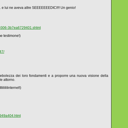
. e lui ne aveva altre SEEEEEEEDICI!!! Un genio!
7-9306-3b7ea6729401.shtml
e testimone!)
47/
 debolezza dei loro fondamenti e a proporre una nuova visione della
le attorno.
IiIiIinternet!)
7949a404.html