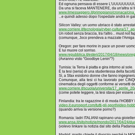
Ed ognuna pensava di essere L'UUUUUUUU
Da una si faceva MANTENERE, da un'altra si fa
www.ilmessaggero.it/primopiano/cronaca/cin
...e quindi adesso dopo l'ospedale andrà in gal
Silicon Valley: un uomo ubriaco è stato arrest
www.corriere.it/tecnologia/cyber-cultura/17_
Un robot senza braccia, tra l'altro... must not fa
(comunque, Joco prendeva a mazzate l'Amiga 40
Oregon: per fare morire in pace un pover uomo
E lui muore col sorriso.
www.repubblica.it/esteri/2017/04/18/news/o
(Avranno visto "Goodbye Lenin"?)
Tunisia: la Terra è piatta e gira intorno al sole.
È la tesi (seria) di una studentessa della facolt
Sì, a Sfax esistono donne che fanno ingegneria
Comunque, alla tesi ci ha lavorato per CINQU
cinematica degli oggetti conforme ai versetti del
www.corriere.it/scuola/universita/17_aprile_2
(come potete leggere, la tesi stava per essere app
Finlandia: tra le ragazzine è di moda l'HOBB
video.it.eurosport.com/tutti-gli-sport/video-
(quando arriva la versione porno?)
Romania: ladri ITALIANI rapinano una gioieller
www.ansa.it/sito/notizie/mondo/2017/04/24/d
(volevo linkare la notizia dal sito della Padania
Madrid: marito chiede il divorzio perché la M