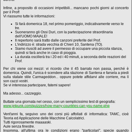
Infine, a proposito di occasioni irripetibili... mancano pochi giorni al concerto
per il Prof!
Vi riassumo tutte le informazioni:
Si farà domenica 18, nel primo pomeriggio, indicativamente verso le
tre.
Suoneranno gli Ossi Duri, con la partecipazione straordinaria
dell'UOMO MAIALE!
Il repertorio sarà tratto dalle canzoni preferite del Prof.
L'indirizzo è: strada vecchia di Chieri 10, Santena (TO).
Siamo riusciti ad avere il permesso di occupare una piccola stanza,
quindi si farà anche in caso di pioggia.
La durata oscillerà tra i 20 ed i 40 minuti, a seconda delle reazioni del
Prof.
Per chi viene coi mezzi: vi ricordo che il 45 barrato non passa, perché è
domenica. Quindi, l'unica è scendere alla stazione di Santena e farsela a piedi
sulla statale stile Carmageddon... oppure potete affidarvi alle corriere, ma lì
son cazzi vostri.
Se vi interessa partecipare, fatemi sapere!
Ma adesso... cazzeggio.
Buttate una giornata nel cesso, con un semplicissimo test di geografia:
www.jetpunk.com/quizzes/how-many-countries-can-you-name.php
Vent'anni fa, seguivo uno dei corsi più affollati di informatica: TAMC, cioè
Teoria ed Applicazione delle Macchine Calcolatrici.
Tutti rigorosamente maaaaski.
Aule senza finestre.
Insomma, all'ultima ora le condizioni erano "particolari", specie quando