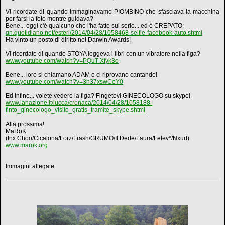
Vi ricordate di quando immaginavamo PIOMBINO che sfasciava la macchina
per farsi la foto mentre guidava?
Bene... oggi c'è qualcuno che l'ha fatto sul serio... ed è CREPATO:
qn.quotidiano.net/esteri/2014/04/28/1058468-selfie-facebook-auto.shtml
Ha vinto un posto di diritto nei Darwin Awards!
Vi ricordate di quando STOYA leggeva i libri con un vibratore nella figa?
www.youtube.com/watch?v=PQuT-Xfyk3o
Bene... loro si chiamano ADAM e ci riprovano cantando!
www.youtube.com/watch?v=3h37xswCoY0
Ed infine... volete vedere la figa? Fingetevi GINECOLOGO su skype!
www.lanazione.it/lucca/cronaca/2014/04/28/1058188-
finto_ginecologo_visito_gratis_tramite_skype.shtml
Alla prossima!
MaRoK
(tnx Choo/Cicalona/Forz/Frash/GRUMO/Il Dede/Laura/Lelev*/Nxurt)
www.marok.org
Immagini allegate: