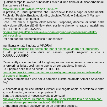
Qualche tempo fa, avevo pubblicato il video di una fiaba di Musicaperbambini,
Biancaneve e i 7 nazi:
www.youtube.com/watch?v=W45Hk0uj1fw
In pratica, M__nuel ipotizzava che Biancaneve fosse a capo di sette nazisti:
Picchialo, Pestalo, Brucialo, Mordilo, Lincialo, Tritalo e Salvatore (il Manzo).
E vivevano tutti in un bunker.
Ecco... c'è chi si è spinto oltre: Mitchell Stephens, docente di storia della
televisione all'Università di New York, sostiene che non si tratta di nazisti, ma
di EFFETTI DELLA COCAINA!
cinema.fanpage.it/biancaneve-e-i-7-nani-ognuno-rappresenta-un-effetto-
della-cocaina/
Per non parlare del nome stesso "Biancaneve"...
Inghilterra: è nato il gelato al VIAGRA!
www.culturaincucina.it/il-gelato-che-non-ti-aspetti-al-viagra-o-fluorescente/
Il lato positivo è che dura un casino... quello negativo è che è
DUUUUUUUUURO!
Canada: Alysha e Stephen McLaughlin proprio non sapevano come chiamare
la loro prima figlia... così hanno aperto un sondaggio su Internet.
Ed il popolo della rete ha scelto... CTHULHU
donna.fanpage.it/come-chiamiamo-nostra-figlia-una-coppia-lascia-la-scelta-
al-popolo-di-internet/
La cosa drammatica è che poi la bambina è stata chiamata "Amelia Savannah
Joy".
Vi ricordate di quelli che fottono i telefoni e le cagate apple, si scattano le "foto"
e, in automatico, le inviano ai proprietari?
Bene... è successo di nuovo, stavolta a Venezia!
nuovavenezia.gelocal.it/cronaca/2014/04/22/news/scatta-foto-a-venezia-con-
ipad-rubato-scoperto-e-denunciato-1.9089893
L'ignoranza dei ladri sta diventando un problema sociale...