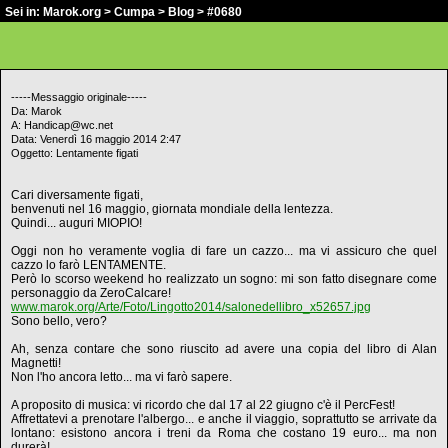
Sei in:
Marok.org
>
Cumpa
>
Blog
> #0680
-----Messaggio originale-----
Da: Marok
A: Handicap@wc.net
Data: Venerdì 16 maggio 2014 2:47
Oggetto: Lentamente figati
Cari diversamente figati,
benvenuti nel 16 maggio, giornata mondiale della lentezza.
Quindi... auguri MIOPIO!
Oggi non ho veramente voglia di fare un cazzo... ma vi assicuro che quel
cazzo lo farò LENTAMENTE.
Però lo scorso weekend ho realizzato un sogno: mi son fatto disegnare come
personaggio da ZeroCalcare!
www.marok.org/Arte/Foto/Lingotto2014/salonedellibro_x52657.jpg
Sono bello, vero?
Ah, senza contare che sono riuscito ad avere una copia del libro di Alan
Magnetti!
Non l'ho ancora letto... ma vi farò sapere.
A proposito di musica: vi ricordo che dal 17 al 22 giugno c'è il PercFest!
Affrettatevi a prenotare l'albergo... e anche il viaggio, soprattutto se arrivate da
lontano: esistono ancora i treni da Roma che costano 19 euro... ma non
durerà!