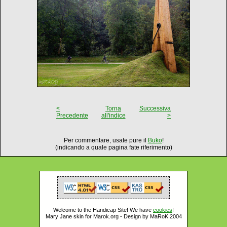
<
Torna
Successiva
Precedente
all'indice
>
Per commentare, usate pure il
Buko
!
(indicando a quale pagina fate riferimento)
Welcome to the Handicap Site! We have
cookies
!
Mary Jane skin for Marok.org - Design by MaRoK 2004