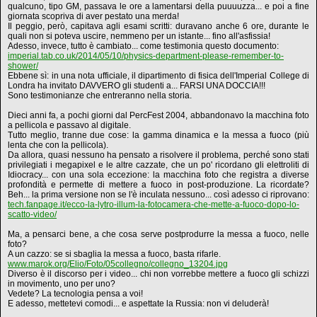
qualcuno, tipo GM, passava le ore a lamentarsi della puuuuzza... e poi a fine
giornata scopriva di aver pestato una merda!
Il peggio, però, capitava agli esami scritti: duravano anche 6 ore, durante le
quali non si poteva uscire, nemmeno per un istante... fino all'asfissia!
Adesso, invece, tutto è cambiato... come testimonia questo documento:
imperial.tab.co.uk/2014/05/10/physics-department-please-remember-to-
shower/
Ebbene sì: in una nota ufficiale, il dipartimento di fisica dell'Imperial College di
Londra ha invitato DAVVERO gli studenti a... FARSI UNA DOCCIA!!!
Sono testimonianze che entreranno nella storia.
Dieci anni fa, a pochi giorni dal PercFest 2004, abbandonavo la macchina foto
a pellicola e passavo al digitale.
Tutto meglio, tranne due cose: la gamma dinamica e la messa a fuoco (più
lenta che con la pellicola).
Da allora, quasi nessuno ha pensato a risolvere il problema, perché sono stati
privilegiati i megapixel e le altre cazzate, che un po' ricordano gli elettroliti di
Idiocracy... con una sola eccezione: la macchina foto che registra a diverse
profondità e permette di mettere a fuoco in post-produzione. La ricordate?
Beh... la prima versione non se l'è inculata nessuno... così adesso ci riprovano:
tech.fanpage.it/ecco-la-lytro-illum-la-fotocamera-che-mette-a-fuoco-dopo-lo-
scatto-video/
Ma, a pensarci bene, a che cosa serve postprodurre la messa a fuoco, nelle
foto?
A un cazzo: se si sbaglia la messa a fuoco, basta rifarle.
www.marok.org/Elio/Foto/05collegno/collegno_13204.jpg
Diverso è il discorso per i video... chi non vorrebbe mettere a fuoco gli schizzi
in movimento, uno per uno?
Vedete? La tecnologia pensa a voi!
E adesso, mettetevi comodi... e aspettate la Russia: non vi deluderà!