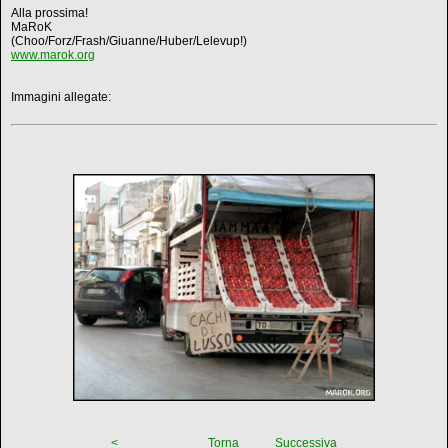
Alla prossima!
MaRoK
(Choo/Forz/Frash/Giuanne/Huber/Lelevup!)
www.marok.org
Immagini allegate:
<
Torna
Successiva