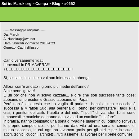
Sei in:
Marok.org
>
Cumpa
>
Blog
> #0652
-----Messaggio originale-----
Da: Marok
A: Handicap@wc.net
Data: Venerdì 22 marzo 2013 4:23
Oggetto: Cachi di lusso
Cari diversamente figati,
benvenuti in PRIMAVERA!!!
YEEEEEEEEEEEEEEEEEEEEEEEEEE!!!
Sì, scusate, lo so che a voi non interessa la pheega.
Allora, com'è andato il giorno più medio dell'anno?
A me bene, grazie!
È un po' che non vi scrivo cazzate... e dire che son successe tante cose:
abbiamo un presidente Grasso, abbiamo un Papa!
Però non è di questo che ho voglia di parlare... bensì di una cosa che è
successa a Mirafiori Sud, alla periferia di Torino: per contrastare i tagli e la
crisi, i genitori dell'asilo Pajetta e del nido "I puffi" di via Isler 15 si sono
rimboccati le maniche ed hanno dato vita ad un comitato "tuttofare".
In pratica, hanno compilato una sorta di "Pagine gialle" in cui ognuno scriveva
le proprie competenze... e poi hanno dato vita ad una sorta di comune di
mutuo soccorso, in cui ognuno lavorava gratis per gli altri e per la scuola:
attori, tecnici, cuochi, architetti... tutti assieme, a lavorare per il bene comune!