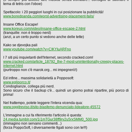
tema di tetris con l'oboe)
Spettacolo: i 20 peggiori luoghi in cui posizionare la pubblicità!
www.boredpanda.com/worst-advertising-placement-fails/
Insane Office Escape!
www.koreus.com/video/insane-office-escape-2.html
(tranquille: non è troppo nerd)
(anzi, a un certo punto si vedono anche delle tette)
Kako se djevojka pali
www.youtube.com/watch?v=CIKYIuARFno
I 7 siti più inquietanti dell'Internet, secondo cracked.com!
www.cracked.com/article_18792_the-7-most-unintentionally-creepy-places-
internet.html
(purtroppo non c'è marok.org... mi impegnerò!)
Ed infine... massima solidarietà a Popposoft:
www.egliporco.it/
Condoglianze, collega più nerd.
Sono sicuro che il backup c'è... quindi un giorno potrai ripartire, più porco di
prima!
Nel frattempo, potete leggere l'intera vicenda qua:
www.oggitreviso.it/sito-blasfemo-denunciato-lideatore-45572
L'immagine a cui fa riferimento l'articolo è questa:
24.media.tumblr.com/1i1mTGur38ff9rv2u5rxSMM0_500.jpg
(immagino non servano commenti...)
(forza PoppoSoft, i diversamente figati sono con te!!!)