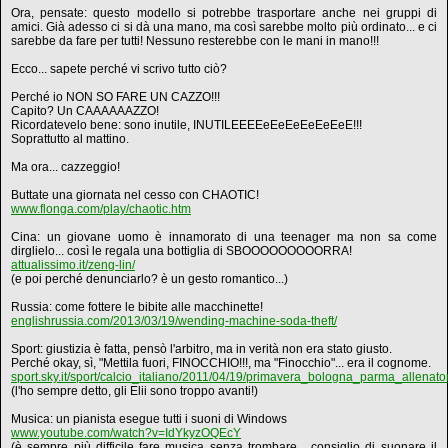
Ora, pensate: questo modello si potrebbe trasportare anche nei gruppi di
amici. Già adesso ci si dà una mano, ma così sarebbe molto più ordinato... e ci
sarebbe da fare per tutti! Nessuno resterebbe con le mani in mano!!!
Ecco... sapete perché vi scrivo tutto ciò?
Perché io NON SO FARE UN CAZZO!!!
Capito? Un CAAAAAAZZO!
Ricordatevelo bene: sono inutile, INUTILEEEEeEeEeEeEeEeE!!!
Soprattutto al mattino.
Ma ora... cazzeggio!
Buttate una giornata nel cesso con CHAOTIC!
www.flonga.com/play/chaotic.htm
Cina: un giovane uomo è innamorato di una teenager ma non sa come
dirglielo... così le regala una bottiglia di SBOOOOOOOOORRA!
attualissimo.it/zeng-lin/
(e poi perché denunciarlo? è un gesto romantico...)
Russia: come fottere le bibite alle macchinette!
englishrussia.com/2013/03/19/wending-machine-soda-theft/
Sport: giustizia è fatta, pensò l'arbitro, ma in verità non era stato giusto.
Perché okay, sì, "Mettila fuori, FINOCCHIO!!!, ma "Finocchio"... era il cognome.
sport.sky.it/sport/calcio_italiano/2011/04/19/primavera_bologna_parma_allena
(l'ho sempre detto, gli Elii sono troppo avanti!)
Musica: un pianista esegue tutti i suoni di Windows
www.youtube.com/watch?v=IdYkyzOQEcY
(è sempre più difficile fare musica senza trombare... consiglio di suonare il