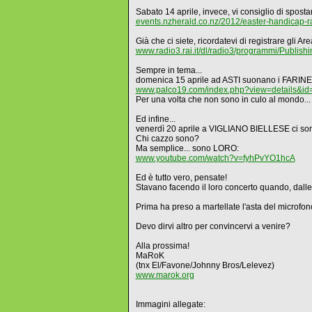
Sabato 14 aprile, invece, vi consiglio di spost
events.nzherald.co.nz/2012/easter-handicap-r
Già che ci siete, ricordatevi di registrare gli A
www.radio3.rai.it/dl/radio3/programmi/Publi
Sempre in tema...
domenica 15 aprile ad ASTI suonano i FARINEI
www.palco19.com/index.php?view=details&id=
Per una volta che non sono in culo al mondo... 
Ed infine...
venerdì 20 aprile a VIGLIANO BIELLESE ci so
Chi cazzo sono?
Ma semplice... sono LORO:
www.youtube.com/watch?v=fyhPvYO1hcA
Ed è tutto vero, pensate!
Stavano facendo il loro concerto quando, da
Prima ha preso a martellate l'asta del microfono 
Devo dirvi altro per convincervi a venire?
Alla prossima!
MaRoK
(tnx El/Favone/Johnny Bros/Lelevez)
www.marok.org
Immagini allegate: