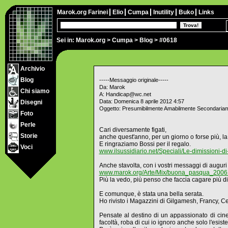
Marok.org
Farinei
Elio
Cumpa
Inutility
Buko
Links
Sei in:
Marok.org
>
Cumpa
>
Blog
> #0618
Archivio
Blog
-----Messaggio originale-----
Da: Marok
Chi siamo
A: Handicap@wc.net
Data: Domenica 8 aprile 2012 4:57
Disegni
Oggetto: Presumibilmente Amabilmente Secondariam
Foto
Perle
Cari diversamente figati,
Storie
anche quest'anno, per un giorno o forse più, la
E ringraziamo Bossi per il regalo.
Voci
www.ilsussidiario.net/Speciali/Le-dimissioni-d
Anche stavolta, con i vostri messaggi di augur
www.marok.org/Arte/Mix/buona_pasqua_2006.
Più la vedo, più penso che faccia cagare più di 
E comunque, è stata una bella serata.
Ho rivisto i Magazzini di Gilgamesh, Francy, Ce
Pensate al destino di un appassionato di cine
facoltà, roba di cui io ignoro anche solo l'esist