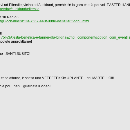
arvi ad Ellerslie, vicino ad Auckland, perché c'è la gara che fa per voi: EASTER HA
aceday/auckland/ellerslie
rea su Radio3.
shingBlock-d0e2a52a-7567-440f-99de-de3a3a65ddb3.html
!
75%3Afesta-benefica-e-farinei-dla-brigna&tmpl=component&option=com_eventlis
potete approfittarne!
no i SANTI SUBITO!
lle case attorno, è scesa una VEEEEEEKKIA URLANTE... col MARTELLO!!!
e poi... beh... guardate il video!