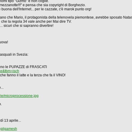
 nomi tipo "Gizmo" e non coglie.
ezzanotte!!!" e pensa che sia copyright di Borghezio.
rte buona dell'Internet... per le cazzate, c'è marok punto org!
alano che Mario, il protagonista della telenovela piemontese, avrebbe sposato Natas
o che la regola 34 vale anche per Mai dire TV.
sicuri che si sapranno divertire!
uova!
asquali in Svezia:
angono le PUPAZZE di FRASCATI
ze&tbm=isch
he fanno il latte e la terza che fa il VINO!
...
rie/microprocessione.jpg
p.
 13 aprile...
i-gilgamesh