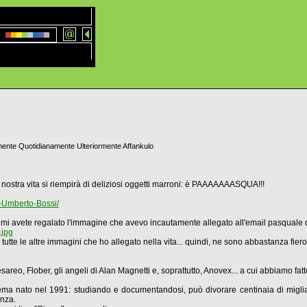
ente Quotidianamente Ulteriormente Affankulo
 nostra vita si riempirà di deliziosi oggetti marroni: è PAAAAAAASQUA!!!
i-Umberto-Bossi/
i mi avete regalato l'immagine che avevo incautamente allegato all'email pasquale 
jpg
tutte le altre immagini che ho allegato nella vita... quindi, ne sono abbastanza fiero
sareo, Flober, gli angeli di Alan Magnetti e, soprattutto, Anovex... a cui abbiamo 
ma nato nel 1991: studiando e documentandosi, può divorare centinaia di migliai
enza.