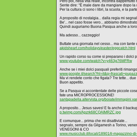
Però poi, nella vita reale, incontra dappertutto
Sente dire: "È male dare da mangiare dopo la m
Per la cultura ci sono i libri, la scuola, e la pa
A proposito di nostalgia... dalla regia mi segn
Be'... nel caso fosse vero... abbiamo dimostrat
Quindi auguriamo Buona Pasqua anche a loro... 
Ma adesso... cazzeggio!
Buttate una giornata nel cesso... ma con tante 
akidsheart.com/holidays/easter/eggcatch.html
Un rapido corso su come si preparano i dolci p
www.youtube.com/watch?v=y463g76MFRw
Anche se i miei dolci pasquali preferiti rim
www.google.it/search?hl=it&q=frascati+pupaz
Ma vi rendete conto che figata? Tre tette... due c
Buon appetito.
Se a Pasqua vi accontentate delle piccole cose
fate una MICROPROCESSIONE!
santapadella.altervista.org/boiate/immagini.va
A proposito... Jesus saves! E fa anche il backu
p.twimg.com/Apzrk68CQAIMRZC.jpg
E comunque... prima che mi disattiviate...
segnalo, sempre da Gilgamesh a Torino, venerdì
VENEGONI & CO
www.musicclub.it/locali/18901/il-magazzino-d