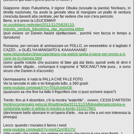
Giappone: dopo Fukushima, il signor Otsuka (scusate la parola) Norikazu, in
diretta nazionale, ha avuto la geniale idea di mangiare un piatto di verdura
cresciuta davanti alla centrale, per far vedere che non c'era pericolo.
Bene, si è preso la LEUCEMIA!!!
qn.quotidiano.net/esteri/2011/11/25/626133-
mangio_verdure_fukushima_star_leucemia.shtml
(può essere un Darwin Award spettacolare... purché non faccia in tempo a
riprodursi)
Romania: per cercare di ammazzare un POLLO, un veeeeekkio si è tagliato il
CAZZO... e GLIEL'HA MANGIATO IL KAAAAAAANE!
www.milanotoday.it/speciale/strano-ma-web/si-taglia-il-pene-per-errore-e-il-
cane-se-lo-mangia.html
(sono quelle notizie che puzzano di fake già dal titolo, quindi evito di dirvi il
nome dello sfigato... comunque il cognome è "MOCANU"! Arte pura... e sono
sicuro che Darwin è d'accordo)
Germaaaania: è nata la PALLA CHE FA LE FOTO.
Voi la lanciate in alto e lei fotografa tutto, a 360 gradi.
www.youtube.com/watch?v=Th5zlUe6gOE
(qualcuno sa che fine ha fatto il frigorifero che ci puoi scrivere sopra?)
Trento: fino al 4 dicembre, c'è la mostra "waterlife"... ovvero, CESSI D'ARTISTA!
trentinocorrierealpi.gelocal.it/multimedia/2011/11/23/fotogalleria/ecologia-e-
solidarieta-water-d-artista-in-mostra-a-trento-31032796/1
(dev'essere bello sborrare in un'opera d'arte... ma so che a voi non interessa la
pheega)
Lecco: quando i murales li fanno i nerd
www.youtube.com/watch?v=mgXZznQEU7U
(dite quello che volete, ma vedere un muro che piscia è una gran figata...)