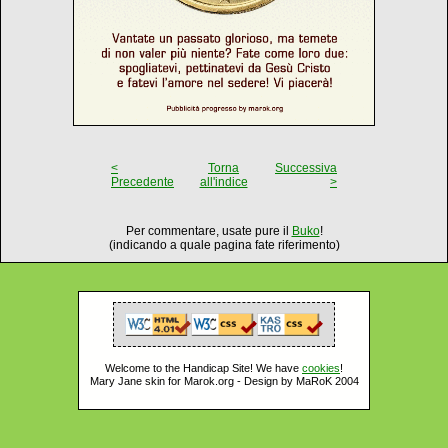
<
Torna
Successiva
Precedente
all'indice
>
Per commentare, usate pure il
Buko
!
(indicando a quale pagina fate riferimento)
Welcome to the Handicap Site! We have
cookies
!
Mary Jane skin for Marok.org - Design by MaRoK 2004