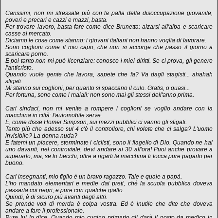
Carissimi, non mi stressate più con la palla della disoccupazione giovanile,
poveri e precari e cazzi e mazzi, basta.
Per trovare lavoro, basta fare come dice Brunetta: alzarsi all'alba e scaricare
casse al mercato.
Diciamo le cose come stanno: i giovani italiani non hanno voglia di lavorare.
Sono coglioni come il mio capo, che non si accorge che passo il giorno a
scaricare porno.
E poi tanto non mi può licenziare: conosco i miei diritti. Se ci prova, gli genero
l'anticristo.
Quando vuole gente che lavora, sapete che fa? Va dagli stagisti... ahahah
sfigati.
Mi stanno sui coglioni, per quanto si spaccano il culo. Gratis, o quasi...
Per fortuna, sono come i maiali: non sono mai gli stessi dell'anno prima.
Cari sindaci, non mi venite a rompere i coglioni se voglio andare con la
macchina in città: l'automobile serve.
E, come disse Homer Simpson, sui mezzi pubblici ci vanno gli sfigati.
Tanto più che adesso sul 4 c'è il controllore, chi volete che ci salga? L'uomo
invisibile? La donna nuda?
E fatemi un piacere, sterminate i ciclisti, sono il flagello di Dio. Quando ne hai
uno davanti, nel controviale, devi andare ai 30 all'ora! Puoi anche provare a
superarlo, ma, se lo becchi, oltre a rigarti la macchina ti tocca pure pagarlo per
buono.
Cari insegnanti, mio figlio è un bravo ragazzo. Tale e quale a papà.
L'ho mandato elementari e medie dai preti, ché la scuola pubblica doveva
passarla coi negri; e pure con qualche giallo.
Quindi, è di sicuro più avanti degli altri.
Se prende voti di merda è colpa vostra. Ed è inutile che dite che doveva
andare a fare il professionale.
Pure lui lo dice. Quando mio cugino primario gli darà il posto da medico in