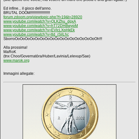
Ed infine... il gioco dell'anno.
BRUTAL DOOM!!!!!!!!!!!!!!!!!!!!!
forum.zdoom.org/viewtopic.php?f=19&t=28920
www.youtube.com/watch?v=QLKZhu_dgxA
www.youtube.com/watch?v=hT72DHBwypM
www.youtube.com/watch?v=EVIcLXpHkEk
www.youtube.com/watch?v=tld_iSjlLhc
SborroOoOoOoOoOoOoOoOoOoOoOoOoOoOoOoOoOh!!!
Alla prossima!
MaRoK
(tnx Choo/Governatòra/Huber/Lavinia/Lelevup/Sae)
www.marok.org
Immagini allegate: