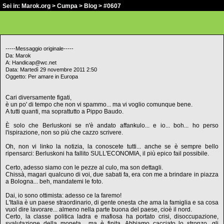
Sei in:
Marok.org
>
Cumpa
>
Blog
> #0607
-----Messaggio originale-----
Da: Marok
A: Handicap@wc.net
Data: Martedì 29 novembre 2011 2:50
Oggetto: Per amare in Europa
Cari diversamente figati,
è un po' di tempo che non vi spammo... ma vi voglio comunque bene.
A tutti quanti, ma soprattutto a Pippo Baudo.
È solo che Berluskoni se n'è andato affankulo... e io... boh... ho perso
l'ispirazione, non so più che cazzo scrivere.
Oh, non vi linko la notizia, la conoscete tutti... anche se è sempre bello
ripensarci: Berluskoni ha fallito SULL'ECONOMIA, il più epico fail possibile.
Certo, adesso siamo con le pezze al culo, ma son dettagli.
Chissà, magari qualcuno di voi, due sabati fa, era con me a brindare in piazza
a Bologna... beh, mandatemi le foto.
Dai, io sono ottimista: adesso ce la faremo!
L'Italia è un paese straordinario, di gente onesta che ama la famiglia e sa cosa
vuol dire lavorare... almeno nella parte buona del paese, cioè il nord.
Certo, la classe politica ladra e mafiosa ha portato crisi, disoccupazione,
svalutazione della moneta... ma è finita. Abbiamo cacciato lo stronzo, gli