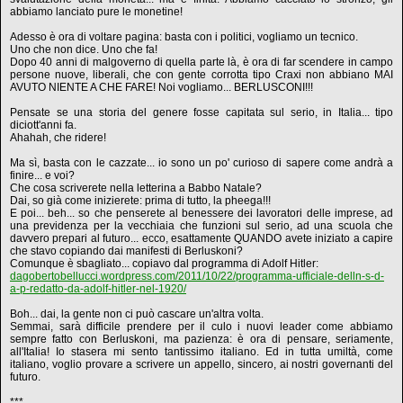
abbiamo lanciato pure le monetine!
Adesso è ora di voltare pagina: basta con i politici, vogliamo un tecnico.
Uno che non dice. Uno che fa!
Dopo 40 anni di malgoverno di quella parte là, è ora di far scendere in campo
persone nuove, liberali, che con gente corrotta tipo Craxi non abbiano MAI
AVUTO NIENTE A CHE FARE! Noi vogliamo... BERLUSCONI!!!
Pensate se una storia del genere fosse capitata sul serio, in Italia... tipo
diciott'anni fa.
Ahahah, che ridere!
Ma sì, basta con le cazzate... io sono un po' curioso di sapere come andrà a
finire... e voi?
Che cosa scriverete nella letterina a Babbo Natale?
Dai, so già come inizierete: prima di tutto, la pheega!!!
E poi... beh... so che penserete al benessere dei lavoratori delle imprese, ad
una previdenza per la vecchiaia che funzioni sul serio, ad una scuola che
davvero prepari al futuro... ecco, esattamente QUANDO avete iniziato a capire
che stavo copiando dai manifesti di Berluskoni?
Comunque è sbagliato... copiavo dal programma di Adolf Hitler:
dagobertobellucci.wordpress.com/2011/10/22/programma-ufficiale-delln-s-d-
a-p-redatto-da-adolf-hitler-nel-1920/
Boh... dai, la gente non ci può cascare un'altra volta.
Semmai, sarà difficile prendere per il culo i nuovi leader come abbiamo
sempre fatto con Berluskoni, ma pazienza: è ora di pensare, seriamente,
all'Italia! Io stasera mi sento tantissimo italiano. Ed in tutta umiltà, come
italiano, voglio provare a scrivere un appello, sincero, ai nostri governanti del
futuro.
***