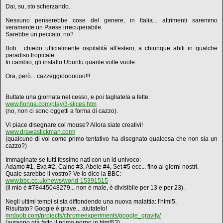
Dai, su, sto scherzando.
Nessuno penserebbe cose del genere, in Italia... altrimenti saremmo
veramente un Paese irrecuperabile.
Sarebbe un peccato, no?
Boh... chiedo ufficialmente ospitalità all'estero, a chiunque abiti in qualche
paradiso tropicale.
In cambio, gli installo Ubuntu quante volte vuole.
Ora, però... cazzeggiooooooo!!!
Buttate una giornata nel cesso, e poi tagliatela a fette.
www.flonga.com/play/3-slices.htm
(no, non ci sono oggetti a forma di cazzo).
Vi piace disegnare col mouse? Allora siate creativi!
www.drawastickman.com/
(qualcuno di voi come primo tentativo ha disegnato qualcosa che non sia un
cazzo?)
Immaginate se tutti fossimo nati con un id univoco:
Adamo #1, Eva #2, Caino #3, Abele #4, Set #5 ecc... fino ai giorni nostri.
Quale sarebbe il vostro? Ve lo dice la BBC:
www.bbc.co.uk/news/world-15391515
(il mio è #78445048279... non è male, è divisibile per 13 e per 23).
Negli ultimi tempi si sta diffondendo una nuova malattia: l'html5.
Risultato? Google è grave... aiutatelo!
mrdoob.com/projects/chromeexperiments/google_gravity/
(avranno già fatto il primo porno in html5?)