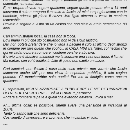
ospedale, cambierà idea.
E, se proprio dovete segare qualcuno, segate quelle puttane che a 14 anni
mostrano il culo e tengono il metallo in faccia. Ai miei tempi giocavano con le
bambole, adesso gli piace il cazzo. Mio figlio almeno si veste in maniera
rispettabile.
Provate a segarlo e vi tiro su un casino che non siete di ruolo nemmeno a 80
anni.
Cari amministratori locali, la casa non si tocca.
Ed il piano in più che sto costruendo non vi dà alcun fastidio.
Dai, non potete pretendere che io vada a baciare il culo all'ultimo degli stronzi
in comune per fare quello che voglio... in CASA MIA! Tra l'altro, col rischio che
poi mi vadano pure a rompere i coglioni perché è abusiva.
È ovvio che è abusiva, altrimenti me la sognavo una casa qua lungo il fiume!
Ma parlare con voi è inutile, in fatto di gusto non capite un cazzo.
Cari ispettori, non ficcate il naso nelle cose private: non vorrete che faccia
aspettare anche ME per una visita in ospedale pubblico, il mio cugino
primario. Ci mancherebbe solo quello! Per me la famiglia conta ancora
qualcosa.
E, soprattutto, NON VI AZZARDATE A PUBBLICARE LE MIE DICHIARAZIONI
DEI REDDITI SU INTERNET... c'è la PRIVACY, perbacco!
Andare a rompere le palle a quelli che evadono davvero... mica a me!
Ah... ultima cosa: se possibile, fatemi avere una pensione di invalidità al
100%.
Tanto lo sanno tutti che sono deficiente!
Così smetto di lavorare... e vi prometto che in cambio vi voto.
***