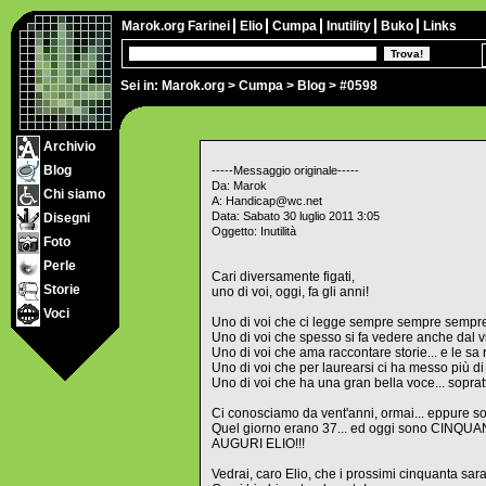
Marok.org
Farinei
Elio
Cumpa
Inutility
Buko
Links
Sei in:
Marok.org
>
Cumpa
>
Blog
> #0598
Archivio
Blog
-----Messaggio originale-----
Da: Marok
Chi siamo
A: Handicap@wc.net
Data: Sabato 30 luglio 2011 3:05
Disegni
Oggetto: Inutilità
Foto
Perle
Cari diversamente figati,
Storie
uno di voi, oggi, fa gli anni!
Voci
Uno di voi che ci legge sempre sempre sempr
Uno di voi che spesso si fa vedere anche dal viv
Uno di voi che ama raccontare storie... e le sa
Uno di voi che per laurearsi ci ha messo più di 
Uno di voi che ha una gran bella voce... sopratt
Ci conosciamo da vent'anni, ormai... eppure so
Quel giorno erano 37... ed oggi sono CINQ
AUGURI ELIO!!!
Vedrai, caro Elio, che i prossimi cinquanta sa