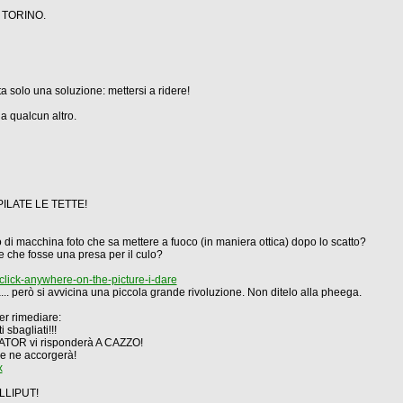
a TORINO.
ta solo una soluzione: mettersi a ridere!
 a qualcun altro.
DEPILATE LE TETTE!
o di macchina foto che sa mettere a fuoco (in maniera ottica) dopo lo scatto?
e che fosse una presa per il culo?
lick-anywhere-on-the-picture-i-dare
... però si avvicina una piccola grande rivoluzione. Non ditelo alla pheega.
er rimediare:
sbagliati!!!
TOR vi risponderà A CAZZO!
 ne accorgerà!
x
ILLIPUT!