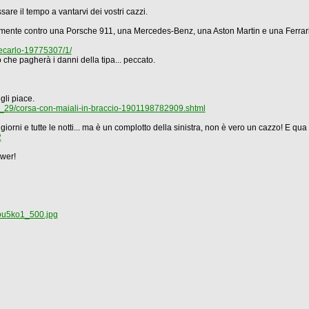
re il tempo a vantarvi dei vostri cazzi.
ente contro una Porsche 911, una Mercedes-Benz, una Aston Martin e una Ferr
tecarlo-19775307/1/
to che pagherà i danni della tipa... peccato.
gli piace.
io_29/corsa-con-maiali-in-braccio-1901198782909.shtml
iorni e tutte le notti... ma è un complotto della sinistra, non è vero un cazzo! E qua
2
ower!
ou5ko1_500.jpg