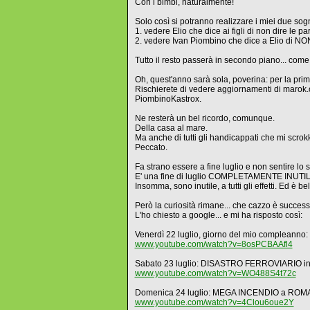
Con i bimbi, naturalmente!
Solo così si potranno realizzare i miei due sogn
1. vedere Elio che dice ai figli di non dire le p
2. vedere Ivan Piombino che dice a Elio di NON
Tutto il resto passerà in secondo piano... come
Oh, quest'anno sarà sola, poverina: per la prim
Rischierete di vedere aggiornamenti di marok
PiombinoKastrox.
Ne resterà un bel ricordo, comunque.
Della casa al mare.
Ma anche di tutti gli handicappati che mi scro
Peccato.
Fa strano essere a fine luglio e non sentire l
E' una fine di luglio COMPLETAMENTE INUTILE... 
Insomma, sono inutile, a tutti gli effetti. Ed è bell
Però la curiosità rimane... che cazzo è succe
L'ho chiesto a google... e mi ha risposto così:
Venerdì 22 luglio, giorno del mio complean
www.youtube.com/watch?v=8osPCBAAfl4
Sabato 23 luglio: DISASTRO FERROVIARIO in
www.youtube.com/watch?v=WO488S4t72c
Domenica 24 luglio: MEGA INCENDIO a ROM
www.youtube.com/watch?v=4Clou6oue2Y