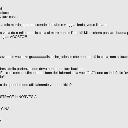
i:
arolacce
 fare casino.
 la mia merda, quando scende dal tubo e viaggia, lenta, verso il mare.
a volta da n-mila anni, la casa al mare non ce l'ho più! Mi toccherà passare buona pa
.org ad AGOSTO!!!
kkavano le vacanze graaaaaaatis e che, adesso che non ho più la casa, non si faran
o stress della partenza: non devo nemmeno fare backup!
così come testimoniano i form dell'Internet: alla voce "età" sono un indefinito "ove
o!!!
sso da quando sono ufficialmente veeeeeekkio?
no: STRAGE in NORVEGIA.
 CINA.
A.