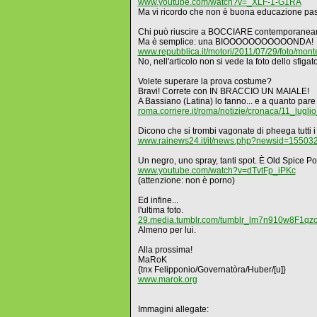
www.youtube.com/watch?v=_XLF-1-G1RA
Ma vi ricordo che non è buona educazione passa
Chi può riuscire a BOCCIARE contemporaneam
Ma è semplice: una BIOOOOOOOOOOONDA!
www.repubblica.it/motori/2011/07/29/foto/mon
No, nell'articolo non si vede la foto dello sfiga
Volete superare la prova costume?
Bravi! Correte con IN BRACCIO UN MAIALE!
A Bassiano (Latina) lo fanno... e a quanto pare 
roma.corriere.it/roma/notizie/cronaca/11_lugl
Dicono che si trombi vagonate di pheega tutti i g
www.rainews24.it/it/news.php?newsid=15503
Un negro, uno spray, tanti spot. È Old Spice P
www.youtube.com/watch?v=dTvtFp_iPKc
(attenzione: non è porno)
Ed infine...
l'ultima foto.
29.media.tumblr.com/tumblr_lm7n910w8F1qz
Almeno per lui.
Alla prossima!
MaRoK
{tnx Felipponio/Governatòra/Huber/[u]}
www.marok.org
Immagini allegate: