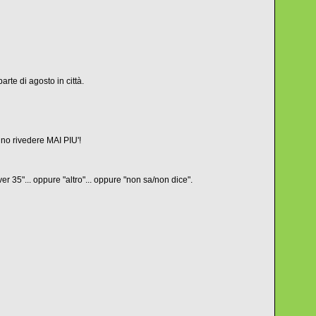
rte di agosto in città.
no rivedere MAI PIU'!
r 35"... oppure "altro"... oppure "non sa/non dice".