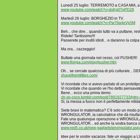
Lunedì 25 luglio: TERREMOTO a CASA MIA, 
www.youtube.com/watch?v=dxKg0TqPDZ8
Martedì 26 luglio: BORGHEZIO in TV.
www.youtube.com/watch?v=Pw76a4eVp5M
Beh... che dire... quando tutto va a puttane, res
Ridete! Tantissimo!!!
Passerete per inutili idioti... e daranno la colpa
Ma ora... cazzeggio!
Buttate una giornata nel cesso, col PUSHER!
www.flonga.com/play/pusher.htm
Oh... se cercate qualcosa di più culturale... 
shavethemtitties.com/
Vi ricordate che vi avevo parlato di un prototip
Vi ricordate che quando ve l'ho detto pensavat
Bene... ecco una prima demo.
oh-so-coco.tumblr.com/post/7891927733/lytro-c
Sì, la messa a fuoco non è perfettamente nitida
Siete bravi in matematica? C'è solo un modo p
WRONGULATOR, la calcolatrice che dà risultati 
Fate una qualunque operazione e WRONGULA
WRONGULATOR... ed anche la vostra banca se
www.red5.co.uk/new-gadgets/wrongulator.asp
Idee per le vostre vacanze: fate un viaggio a L