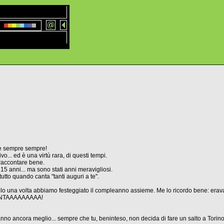
e sempre sempre!
o... ed è una virtù rara, di questi tempi.
 raccontare bene.
15 anni... ma sono stati anni meravigliosi.
utto quando canta "tanti auguri a te".
lo una volta abbiamo festeggiato il compleanno assieme. Me lo ricordo bene: eravam
UANTAAAAAAAAA!
ranno ancora meglio... sempre che tu, beninteso, non decida di fare un salto a Tori