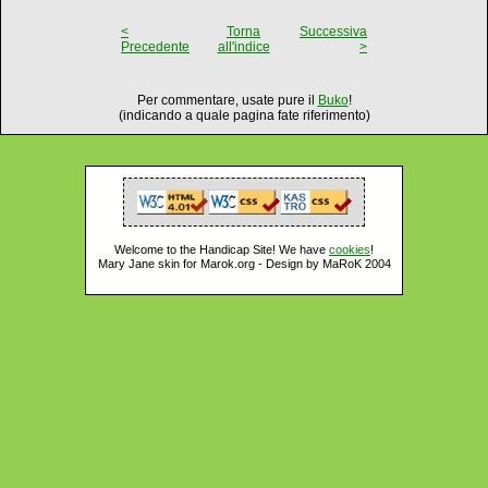
<
Torna
Successiva
Precedente
all'indice
>
Per commentare, usate pure il
Buko
!
(indicando a quale pagina fate riferimento)
Welcome to the Handicap Site! We have
cookies
!
Mary Jane skin for Marok.org - Design by MaRoK 2004