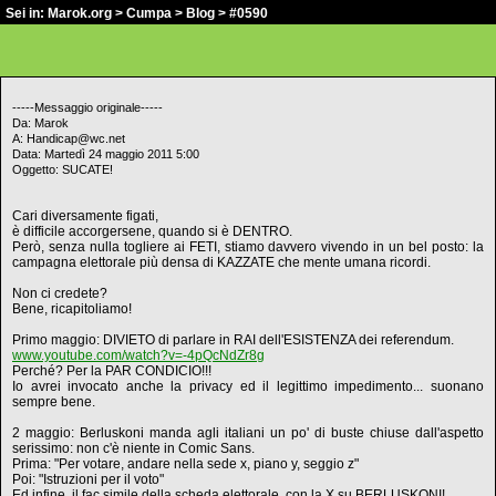
Sei in:
Marok.org
>
Cumpa
>
Blog
> #0590
-----Messaggio originale-----
Da: Marok
A: Handicap@wc.net
Data: Martedì 24 maggio 2011 5:00
Oggetto: SUCATE!
Cari diversamente figati,
è difficile accorgersene, quando si è DENTRO.
Però, senza nulla togliere ai FETI, stiamo davvero vivendo in un bel posto: la
campagna elettorale più densa di KAZZATE che mente umana ricordi.
Non ci credete?
Bene, ricapitoliamo!
Primo maggio: DIVIETO di parlare in RAI dell'ESISTENZA dei referendum.
www.youtube.com/watch?v=-4pQcNdZr8g
Perché? Per la PAR CONDICIO!!!
Io avrei invocato anche la privacy ed il legittimo impedimento... suonano
sempre bene.
2 maggio: Berluskoni manda agli italiani un po' di buste chiuse dall'aspetto
serissimo: non c'è niente in Comic Sans.
Prima: "Per votare, andare nella sede x, piano y, seggio z"
Poi: "Istruzioni per il voto"
Ed infine, il fac simile della scheda elettorale, con la X su BERLUSKONI!