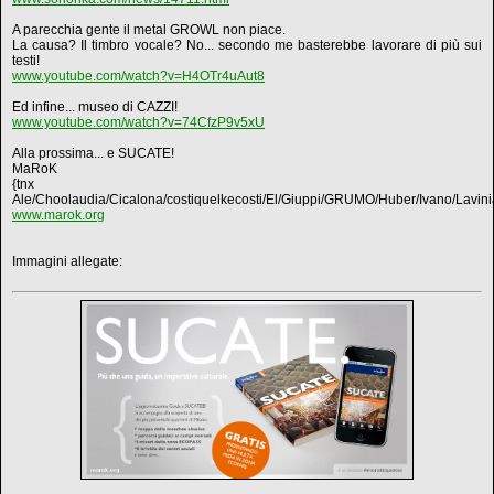
A parecchia gente il metal GROWL non piace.
La causa? Il timbro vocale? No... secondo me basterebbe lavorare di più sui
testi!
www.youtube.com/watch?v=H4OTr4uAut8
Ed infine... museo di CAZZI!
www.youtube.com/watch?v=74CfzP9v5xU
Alla prossima... e SUCATE!
MaRoK
{tnx
Ale/Choolaudia/Cicalona/costiquelkecosti/El/Giuppi/GRUMO/Huber/Ivano/Lavinia
www.marok.org
Immagini allegate: