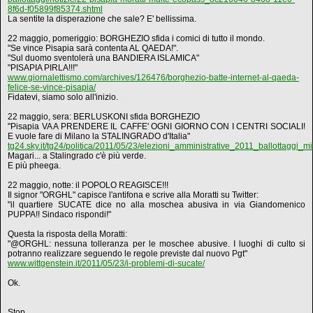
8f6d-f05899f85374.shtml
La sentite la disperazione che sale? E' bellissima.
22 maggio, pomeriggio: BORGHEZIO sfida i comici di tutto il mondo.
"Se vince Pisapia sarà contenta AL QAEDA!".
"Sul duomo sventolerà una BANDIERA ISLAMICA"
"PISAPIA PIRLA!!!"
www.giornalettismo.com/archives/126476/borghezio-batte-internet-al-qaeda-
felice-se-vince-pisapia/
Fidatevi, siamo solo all'inizio.
22 maggio, sera: BERLUSKONI sfida BORGHEZIO
"Pisapia VA A PRENDERE IL CAFFE' OGNI GIORNO CON I CENTRI SOCIALI!
E vuole fare di Milano la STALINGRADO d'Italia"
tg24.sky.it/tg24/politica/2011/05/23/elezioni_amministrative_2011_ballottaggi_
Magari... a Stalingrado c'è più verde.
E più pheega.
22 maggio, notte: il POPOLO REAGISCE!!!
Il signor "ORGHL" capisce l'antifona e scrive alla Moratti su Twitter:
"il quartiere SUCATE dice no alla moschea abusiva in via Giandomenico
PUPPA!! Sindaco rispondi!"
Questa la risposta della Moratti:
"@ORGHL: nessuna tolleranza per le moschee abusive. I luoghi di culto si
potranno realizzare seguendo le regole previste dal nuovo Pgt"
www.wittgenstein.it/2011/05/23/i-problemi-di-sucate/
Ok.
Stop.