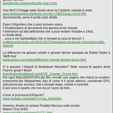
www.flonga.com/play/doodle-god-2.htm
Una MUCCA fugge dalla Sicilia verso la Calabria: salvata in mare
www.ilmessaggero.it/articolo.php?id=149831&sez=LEALTRE
Decisamente, serve il ponte sullo stretto
Dopo il frigorifero che ci puoi scrivere sopra,
il brutalizzatore di documenti che genera errori casuali,
il televisore ad alta definizione che ci puoi vedere Youtube a 240p,
e Orietta Berti...
...ecco a voi l'apribottiglie che vi riempie la casa di stronzi! :)
craftedsocialmedia.com/2011/05/15/heinekens-facebook-connected-bottle-
opener/
La differenza tra giovani uomini e giovani donne spiegata da Rafael Nadal e
Steffi Graf
www.koreus.com/video/difference-homme-femme-tennis.html
Vi è piaciuto I Segreti di Brokeback Mountain? Siete curiosi di sapere dove
l'hanno girato? Bravi!
www.findingbrokeback.com/DVD_Chapter_Frame.html
Per ogni INQUADRATURA del film, trovate una pagina che indica la location:
screenshot del fotogramma, foto di come è il posto adesso, coordinate GPS,
indicazioni per arrivarci, link a Google Maps, notizie e curiosità.
E poi sono io quello che non ha un cazzo da fare...
Come si pronuncia EASports?
www.youtube.com/watch?v=rcw_G0oK6Ns
America: divieto di cantare Freddie Mercury nelle scuole.
Motivo? Era GHEI!
www.sonorika.com/news/14711.html