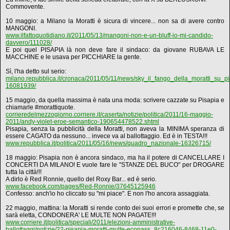
Commovente.
10 maggio: a Milano la Moratti è sicura di vincere... non sa di avere contro
MANGONI.
www.ilfattoquotidiano.it/2011/05/13/mangoni-non-e-un-bluff-io-mi-candido-
davvero/111028/
E poi quel PISAPIA là non deve fare il sindaco: da giovane RUBAVA LE
MACCHINE e le usava per PICCHIARE la gente.
Sì, l'ha detto sul serio:
milano.repubblica.it/cronaca/2011/05/11/news/sky_il_fango_della_moratti_su_
16081939/
15 maggio, da quella massima è nata una moda: scrivere cazzate su Pisapia e
chiamarle #morattiquote.
corrieredelmezzogiorno.corriere.it/caserta/notizie/politica/2011/16-maggio-
2011/andy-violet-eroe-semantico-190654478522.shtml
Pisapia, senza la pubblicità della Moratti, non aveva la MINIMA speranza di
essere CAGATO da nessuno... invece va al ballottaggio. Ed è in TESTA!!!
www.repubblica.it/politica/2011/05/16/news/quadro_nazionale-16326715/
18 maggio: Pisapia non è ancora sindaco, ma ha il potere di CANCELLARE I
CONCERTI DA MILANO! E vuole fare le "STANZE DEL BUCO" per DROGARE
tutta la città!!!
A dirlo è Red Ronnie, quello del Roxy Bar... ed è serio.
www.facebook.com/pages/Red-Ronnie/37645125946
Confesso: anch'io ho cliccato su "mi piace". E non l'ho ancora assaggiata.
22 maggio, mattina: la Moratti si rende conto dei suoi errori e promette che, se
sarà eletta, CONDONERA' LE MULTE NON PAGATE!!!
www.corriere.it/politica/speciali/2011/elezioni-amministrative-
ballottaggi/notizie/22-pisapia-moratti-multe-ecopass_8c216046-8468-11e0-