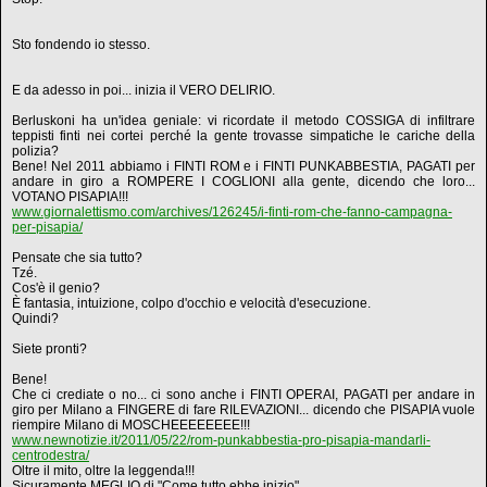
Sto fondendo io stesso.
E da adesso in poi... inizia il VERO DELIRIO.
Berluskoni ha un'idea geniale: vi ricordate il metodo COSSIGA di infiltrare
teppisti finti nei cortei perché la gente trovasse simpatiche le cariche della
polizia?
Bene! Nel 2011 abbiamo i FINTI ROM e i FINTI PUNKABBESTIA, PAGATI per
andare in giro a ROMPERE I COGLIONI alla gente, dicendo che loro...
VOTANO PISAPIA!!!
www.giornalettismo.com/archives/126245/i-finti-rom-che-fanno-campagna-
per-pisapia/
Pensate che sia tutto?
Tzé.
Cos'è il genio?
È fantasia, intuizione, colpo d'occhio e velocità d'esecuzione.
Quindi?
Siete pronti?
Bene!
Che ci crediate o no... ci sono anche i FINTI OPERAI, PAGATI per andare in
giro per Milano a FINGERE di fare RILEVAZIONI... dicendo che PISAPIA vuole
riempire Milano di MOSCHEEEEEEEE!!!
www.newnotizie.it/2011/05/22/rom-punkabbestia-pro-pisapia-mandarli-
centrodestra/
Oltre il mito, oltre la leggenda!!!
Sicuramente MEGLIO di "Come tutto ebbe inizio"