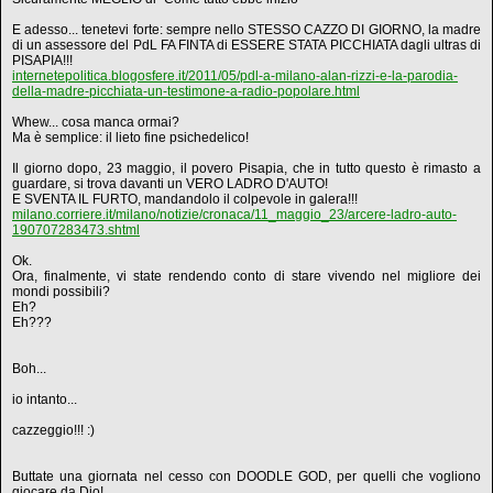
E adesso... tenetevi forte: sempre nello STESSO CAZZO DI GIORNO, la madre
di un assessore del PdL FA FINTA di ESSERE STATA PICCHIATA dagli ultras di
PISAPIA!!!
internetepolitica.blogosfere.it/2011/05/pdl-a-milano-alan-rizzi-e-la-parodia-
della-madre-picchiata-un-testimone-a-radio-popolare.html
Whew... cosa manca ormai?
Ma è semplice: il lieto fine psichedelico!
Il giorno dopo, 23 maggio, il povero Pisapia, che in tutto questo è rimasto a
guardare, si trova davanti un VERO LADRO D'AUTO!
E SVENTA IL FURTO, mandandolo il colpevole in galera!!!
milano.corriere.it/milano/notizie/cronaca/11_maggio_23/arcere-ladro-auto-
190707283473.shtml
Ok.
Ora, finalmente, vi state rendendo conto di stare vivendo nel migliore dei
mondi possibili?
Eh?
Eh???
Boh...
io intanto...
cazzeggio!!! :)
Buttate una giornata nel cesso con DOODLE GOD, per quelli che vogliono
giocare da Dio!