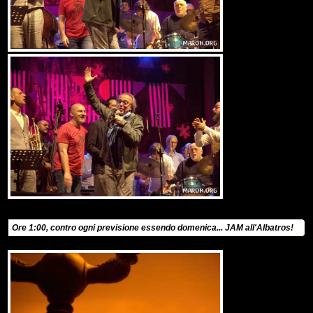
Ore 1:00, contro ogni previsione essendo domenica... JAM all'Albatros!