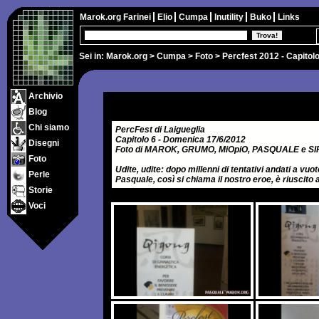
Marok.org
Farinei
Elio
Cumpa
Inutility
Buko
Links
Sei in:
Marok.org
>
Cumpa
>
Foto
> Percfest 2012 - Capitolo
Archivio
Blog
Chi siamo
PercFest di Laigueglia
Capitolo 6 - Domenica 17/6/2012
Disegni
Foto di MAROK, GRUMO, MiOpiO, PASQUALE e S
Foto
Udite, udite: dopo millenni di tentativi andati a vuo
Perle
Pasquale, così si chiama il nostro eroe, è riuscito 
Storie
Voci