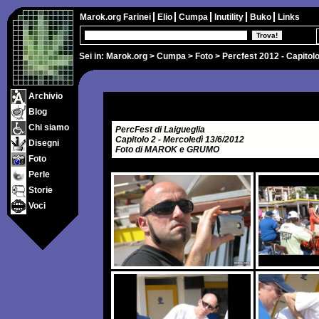
Marok.org
Farinei
Elio
Cumpa
Inutility
Buko
Links
Sei in:
Marok.org
>
Cumpa
>
Foto
> Percfest 2012 - Capitolo
Archivio
Blog
Chi siamo
PercFest di Laigueglia
Capitolo 2 - Mercoledì 13/6/2012
Disegni
Foto di MAROK e GRUMO
Foto
Perle
Storie
Voci