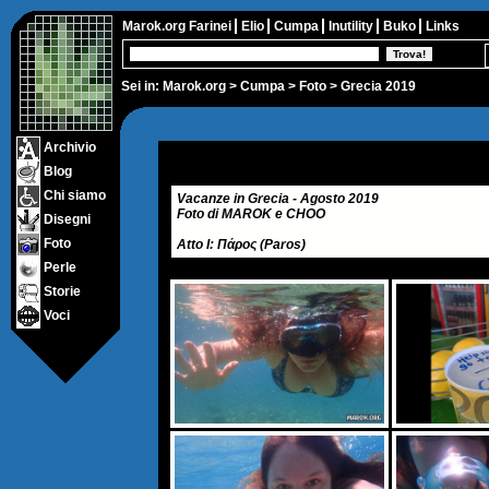
Marok.org
Farinei
Elio
Cumpa
Inutility
Buko
Links
Sei in:
Marok.org
>
Cumpa
>
Foto
> Grecia 2019
Archivio
Blog
Chi siamo
Vacanze in Grecia - Agosto 2019
Foto di MAROK e CHOO
Disegni
Foto
Atto I: Πάρος (Paros)
Perle
Storie
Voci