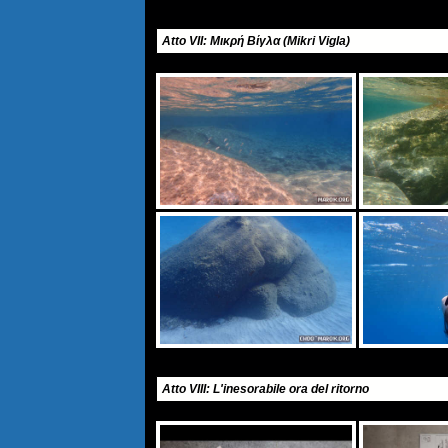
Atto VII: Μικρή Βίγλα (Mikri Vigla)
Atto VIII: L'inesorabile ora del ritorno