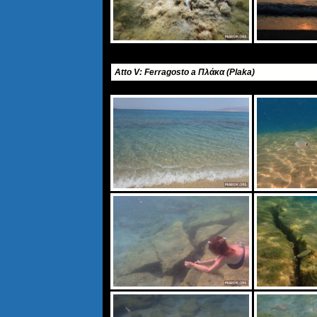
Atto V: Ferragosto a Πλάκα (Plaka)