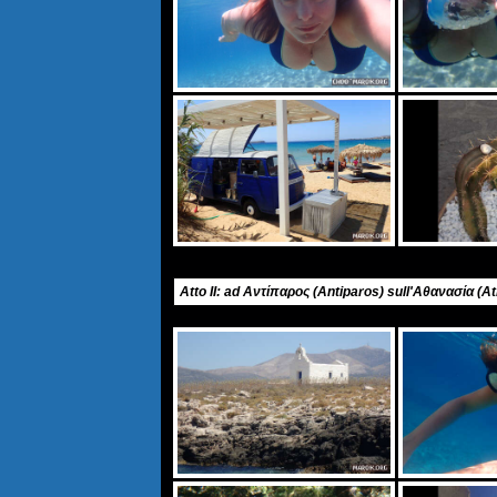
Atto II: ad Αντίπαρος (Antiparos) sull'Αθανασία (A