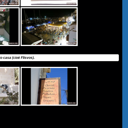
tto casa (cioè Flisvos).