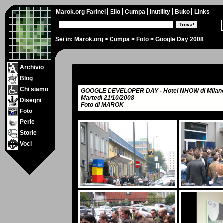
Marok.org
Farinei
Elio
Cumpa
Inutility
Buko
Links
Sei in:
Marok.org
>
Cumpa
>
Foto
> Google Day 2008
Archivio
Blog
Chi siamo
GOOGLE DEVELOPER DAY - Hotel NHOW di Milan
Martedì 21/10/2008
Disegni
Foto di MAROK
Foto
Perle
Storie
Voci