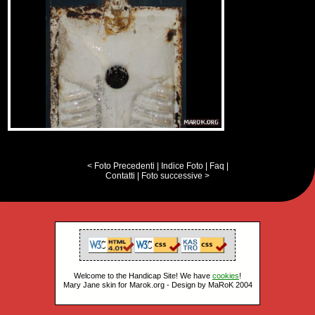
< Foto Precedenti
|
Indice Foto
|
Faq
|
Contatti
|
Foto successive >
Welcome to the Handicap Site! We have
cookies
!
Mary Jane skin for Marok.org - Design by MaRoK 2004